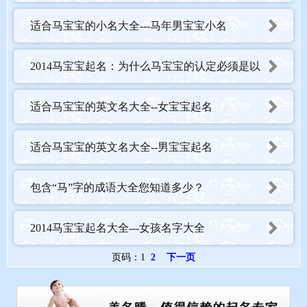
适合马宝宝的小名大全---马年男宝宝小名
2014马宝宝起名：为什么马宝宝的认定必须是以
立春为分界线？
适合马宝宝的英文名大全--女宝宝起名
适合马宝宝的英文名大全--男宝宝起名
包含“马”字的成语大全您知道多少？
2014马宝宝起名大全---女孩名字大全
页码：1
2
下一页