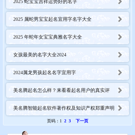
2025 蛇宝宝吉祥运势好的名字
2025 属蛇男宝宝起名宜用字名字大全
2025 年蛇年女宝宝典雅名字大全
女孩最美的名字大全2024
2024属龙男孩起名名字宜用字
美名腾起名怎么样？来看看起名用户的真实评
价！
美名腾智能起名软件著作权及知识产权郑重声明
页码：1
2
3
下一页