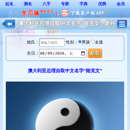
起名
测名
八字
专家
字典
优势
会员
澳大利亚总理自取中文名字“陆克文”_老外
起名
姓氏：
性别：
男孩
女孩
生日：
澳大利亚总理自取中文名字“陆克文”