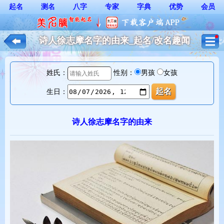
起名
测名
八字
专家
字典
优势
会员
诗人徐志摩名字的由来_起名/改名趣闻
姓氏：
性别：
男孩
女孩
生日：
诗人徐志摩名字的由来