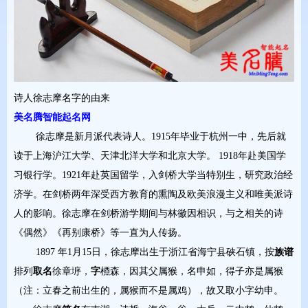
诗人徐志摩名字的由来
美名腾智能起名网
徐志摩是新月派代表诗人。1915年毕业于杭州一中，先后就
读于上海沪江大学、天津北洋大学和北京大学。 1918年赴美国学
习银行学。1921年赴英国留学，入剑桥大学当特别生，研究政治经
济学。在剑桥两年深受西方教育的熏陶及欧美浪漫主义和唯美派诗
人的影响。徐志摩在剑桥游学期间与林徽因相识，与之相关的诗
《偶然》《再别康桥》等一直为人传扬。
1897 年1月15日，徐志摩出生于浙江省海宁县硖石镇，按
族谱
排列
取名
徐章垿，
字
槱森，因其父属猴，名申如，得子亦是属猴
（注：立春之前出生的，属猴而不是属鸡），故又取小字幼申。