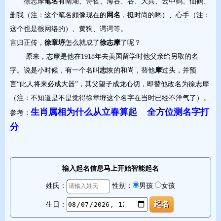
徐志摩
笔名
有南湖、诗哲、海谷、谷、大兵、云中鹤、仙鹤、
删我（注：这个笔名颇像现在的
网名
，挺时尚的哟）、心手（注：
这个也是很网络的）、黄狗、谔谔等。
言归正传，
徐章垿
怎么就成了
徐志摩
了呢？
原来，志摩是他在1918年去美国留学时他父亲给另取的名
字。说是小时候，有一个名叫
志
恢的和尚，替他
摩
过头，并预
言“此人将来必成大器”，其父望子成龙心切，即替他改名为徐志摩
（注：不知道是不是觉得徐章垿这个名字在当时已经不洋气了）。
生肖属相为什么从立春算起
全方位测名字打
参考：
分
输入起名信息马上开始智能起名
姓氏：
性别：
男孩
女孩
生日：