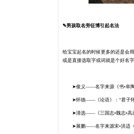
✎男孩取名旁征博引起名法
给宝宝起名的时候更多的还是会
或是直接选取字或词就是个好名
➤俊义——名字来源《书•阜陶
➤怀德——《论语》：“君子怀
➤清选——《三国志•魏志•高柔
➤展鹏——名字来源宋•洪适《