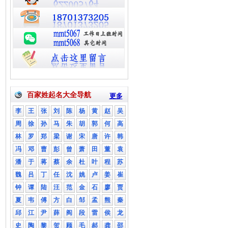
百家姓起名大全导航
更多
李
王
张
刘
陈
杨
黄
赵
吴
周
徐
孙
马
朱
胡
郭
何
高
林
罗
郑
梁
谢
宋
唐
许
韩
冯
邓
曹
彭
曾
萧
田
董
袁
潘
于
蒋
蔡
余
杜
叶
程
苏
魏
吕
丁
任
沈
姚
卢
姜
崔
钟
谭
陆
汪
范
金
石
廖
贾
夏
韦
傅
方
白
邹
孟
熊
秦
邱
江
尹
薛
阎
段
雷
侯
龙
史
陶
黎
贺
顾
毛
郝
龚
邵