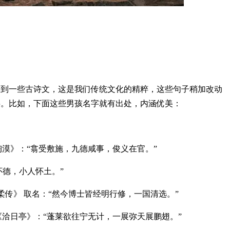
用到一些古诗文，这是我们传统文化的精粹，这些句子稍加改动
字。比如，下面这些男孩名字就有出处，内涵优美：
漠》：“翕受敷施，九德咸事，俊义在官。”
德，小人怀土。”
传》 取名：“然今博士皆经明行修，一国清选。”
洽日亭》：“蓬莱欲往宁无计，一展弥天展鹏翅。”