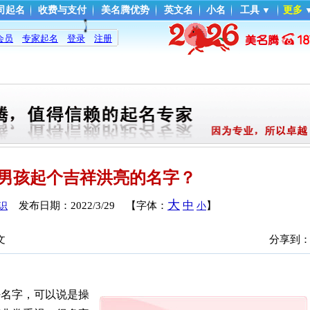
司起名
收费与支付
美名腾优势
英文名
小名
工具
▼
更多
会员
专家起名
登录
注册
男孩起个吉祥洪亮的名字？
大
中
发布日期：
2022/3/29
【字体：
】
识
小
文
分享到
好名字，可以说是操