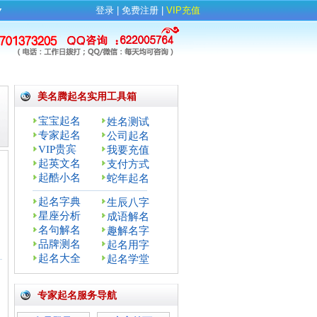
▼
登录
| 
免费注册
| 
VIP充值
美名腾起名实用工具箱
宝宝起名
姓名测试
专家起名
公司起名
VIP贵宾
我要充值
起英文名
支付方式
起酷小名
蛇年起名
起名字典
生辰八字
星座分析
成语解名
名句解名
趣解名字
品牌测名
起名用字
：
起名大全
起名学堂
专家起名服务导航