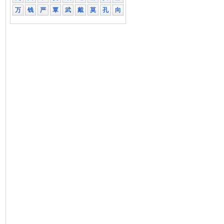
万
钱
严
覃
武
戴
莫
孔
向