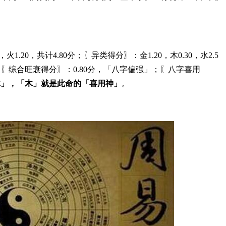
1.20，共计4.80分；〖异类得分〗：金1.20，木0.30，水2.5
0分；〖综合旺衰得分〗：0.80分，「八字偏强」；〖八字喜用
木」，「木」就是此命的「喜用神」
。