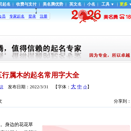
司起名
收费与支付
美名腾优势
英文名
小名
工具
▼
更多
会员
专家起名
登录
注册
五行属木的起名常用字大全
大
中
发布日期：
2022/3/31
【字体：
】
识
小
文
分享到
悉。身边的花花草