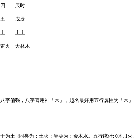
廿四
辰时
己丑
戊辰
土土
土土
霹雷火
大林木
。八字偏强，八字喜用神「木」，起名最好用五行属性为「木」
土 (同类为：土火；异类为：金木水。五行统计: 0木, 1火,