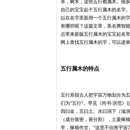
草，树木，这些五行都属木。很
自己的宝宝起个五行属木的名字
以在名字里面用一个五行属木的
有哪些呢？这篇文章，美名腾智
点带来新版五行属木的宝宝起名
网上查找五行属木的字，可以进
五行属木的特点
五行系指古人把宇宙万物划分为
们为“五行”。早见《尚书·洪范
四曰金，五曰土。水曰润下（滋
（成分致密，善分割），土爰稼
辛，稼穑作甘。”这里不但将宇宙