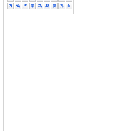
万
钱
严
覃
武
戴
莫
孔
向