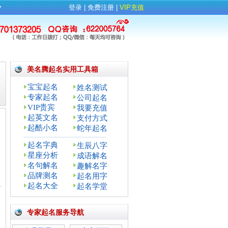
▼
登录
| 
免费注册
| 
VIP充值
美名腾起名实用工具箱
宝宝起名
姓名测试
专家起名
公司起名
VIP贵宾
我要充值
起英文名
支付方式
起酷小名
蛇年起名
起名字典
生辰八字
星座分析
成语解名
名句解名
趣解名字
品牌测名
起名用字
：
起名大全
起名学堂
专家起名服务导航