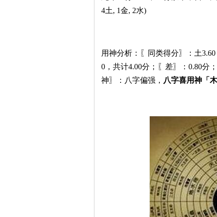
4土, 1金, 2水)
用神分析：〖同类得分〗：土3.60，火
0，共计4.00分；〖差〗：0.8
神〗：八字偏强，
八字喜用神「