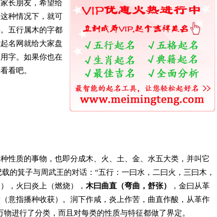
多家长朋友，希望给
。这种情况下，就可
字。五行属木的字都
能起名网就给大家盘
常用字。如果你也在
来看看吧。
五种性质的事物，也即分成木、火、土、金、水五大类，并叫它
》记载的箕子与周武王的对话：“五行：一曰水，二曰火，三曰木，
润），火曰炎上（燃烧），
木曰曲直（弯曲，舒张）
，金曰从革
穑（意指播种收获）。润下作咸，炎上作苦，曲直作酸，从革作
万物进行了分类，而且对每类的性质与特征都做了界定。