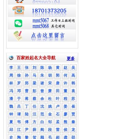
百家姓起名大全导航
更多
李
王
张
刘
陈
杨
黄
赵
吴
周
徐
孙
马
朱
胡
郭
何
高
林
罗
郑
梁
谢
宋
唐
许
韩
冯
邓
曹
彭
曾
萧
田
董
袁
潘
于
蒋
蔡
余
杜
叶
程
苏
魏
吕
丁
任
沈
姚
卢
姜
崔
钟
谭
陆
汪
范
金
石
廖
贾
夏
韦
傅
方
白
邹
孟
熊
秦
邱
江
尹
薛
阎
段
雷
侯
龙
史
陶
黎
贺
顾
毛
郝
龚
邵