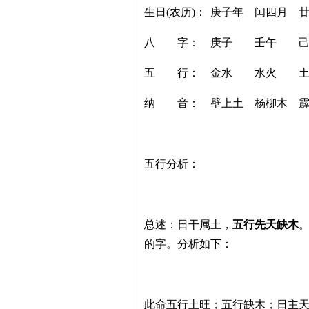
生日(农历)：
庚子年
闰四月
八 字：
庚子
壬午
五 行：
金水
水火
纳 音：
壁上土
杨柳木
五行分析：
总述：日干属土，
五行先天缺木
的字。分析如下：
此命五行土旺；五行缺木；日主天干为