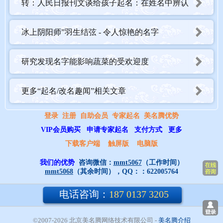
转：人民日报刊文谈给孩子起名：在姓名中辨认
时代的脉动
冰上阴阳师”羽生结弦 - 令人惊艳的名字
研究发现名字能影响蔬菜的受欢迎度
更多“起名/改名趣闻”相关文章
登录
注册
自助会员
专家起名
美名腾优势
VIP会员购买
申请专家起名
支付方式
更多
下载客户端
触屏版
电脑版
我们的优势
咨询微信：
mmt5067
（工作时间）
mmt5068
（其余时间），QQ：：
622005764
电话咨询：
187 0137 3205
©2007-2026 北京美名腾网络技术有限公司
- 
美名腾介绍