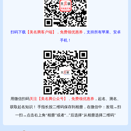
扫码下载
【美名腾客户端】，免费领优惠券
，支持所有苹果、安卓
手机！
从概率上看，杭州爸妈取名时最喜欢用的字，
排名前10位的见上图。记者大概估算了一下，有近
三分之一爸妈能在其中找到自家娃的部分名字。
重名概率最高的10个名字(含并列，见上图)，钱
报记者相信，有很多小学新生将在9月遇见叫这些名
字的小伙伴。
记者还发现，如今杭州家长取名喜欢借谐音，
用微信扫码
关注【美名腾公众号】，免费领优惠券
，起名、测名、
带来奇妙的效果。
获取起名知识！ 手指长按二维码保存到相册，在微信中：发现→扫
有霸气侧漏型的：城西一小学校的“谢祖隆
一扫→点击右上角“相册”或者“...”后选择“从相册选择二维码”
恩”小朋友(老师说，他还有个妹妹叫谢祖圣恩，还
在读幼儿园)！记者这次还从名单上搜到了唐朝、姜