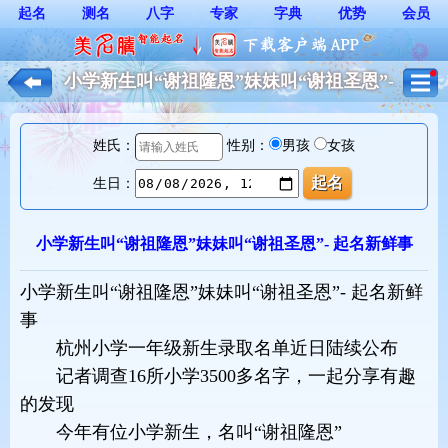
起名
测名
八字
专家
字典
优势
会员
小学新生叫“谢祖隆恩”妹妹叫“谢祖圣恩”-
起名新鲜事_起名/改名趣闻
姓氏：
性别：
男孩
女孩
生日：
小学新生叫“谢祖隆恩”妹妹叫“谢祖圣恩”- 起名新鲜事
小学新生叫“谢祖隆恩”妹妹叫“谢祖圣恩”- 起名新鲜
事
杭州小学一年级新生录取名单近日陆续公布
记者调查16所小学3500多名字，一起分享有趣
的发现
今年有位小学新生，名叫“谢祖隆恩”