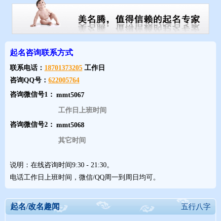
涞……
有心旷神怡型的：阳光、盛开、凌岑、程曦、
卢山……
有积极上进型的：陈稳、尚进……
起名咨询联系方式
有奇思妙想型的：陈汁、顾问、尹号……
联系电话：
18701373205
工作日
有美好祝愿型的：许诺、袁满、童心……
咨询QQ号：
622005764
此外，今年一年级新生还有可能见到这些“中外
咨询微信号1：
名人”：卜希金、俞果、罗纳德、陈经纶、李小龙、
工作日上班时间
马天宇、焦恩俊……
咨询微信号2：
想改名了，方便吗
其它时间
取名字门道多，若以后想改名字了，方便吗？
钱报记者专门咨询了杭州户籍管理人员，发现
说明：在线咨询时间9:30 - 21:30。
改个名字真的很复杂，而且18周岁(不含18周岁)以下
电话工作日上班时间，微信/QQ周一到周日均可。
公民申请变更姓名，只有一次机会，手续相当繁
琐。所以，未来的新手爸妈给孩子取名千万要多想
起名/改名趣闻
五行八字
想，如果不想有太多重名，记得收藏好这份调查