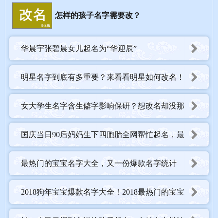
哈。
怎样的孩子名字需要改？
来源: 钱江晚报 记者 沈蒙和 通讯员 毛玥
华晨宇张碧晨女儿起名为“华迎辰”
明星名字到底有多重要？来看看明星如何改名！
女大学生名字含生僻字影响保研？想改名却没那
么容易！
国庆当日90后妈妈生下四胞胎全网帮忙起名，最
终名字亮了！
最热门的宝宝名字大全，又一份爆款名字统计
2018狗年宝宝爆款名字大全！2018最热门的宝宝
姓名