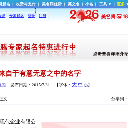
司起名
收费与支付
美名腾优势
英文名
小名
工具
▼
更多
会员
专家起名
登录
注册
来自于有意无意之中的名字
大
中
发布日期：
2015/7/31
【字体：
】
趣闻
小
 正文
分享到
圳现代企业有限公