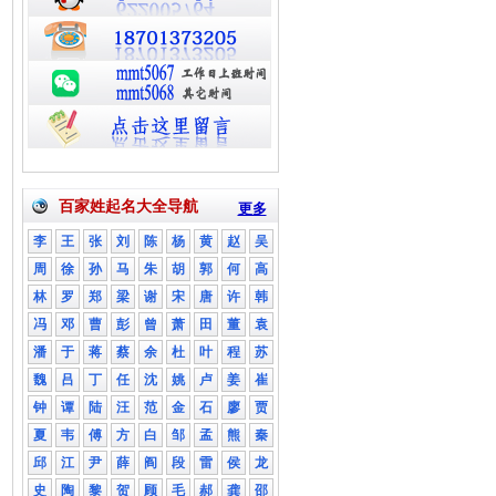
百家姓起名大全导航
更多
李
王
张
刘
陈
杨
黄
赵
吴
周
徐
孙
马
朱
胡
郭
何
高
林
罗
郑
梁
谢
宋
唐
许
韩
冯
邓
曹
彭
曾
萧
田
董
袁
潘
于
蒋
蔡
余
杜
叶
程
苏
魏
吕
丁
任
沈
姚
卢
姜
崔
钟
谭
陆
汪
范
金
石
廖
贾
夏
韦
傅
方
白
邹
孟
熊
秦
邱
江
尹
薛
阎
段
雷
侯
龙
史
陶
黎
贺
顾
毛
郝
龚
邵