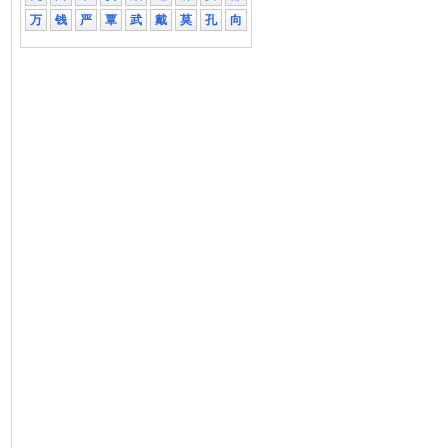
万
钱
严
覃
武
戴
莫
孔
向