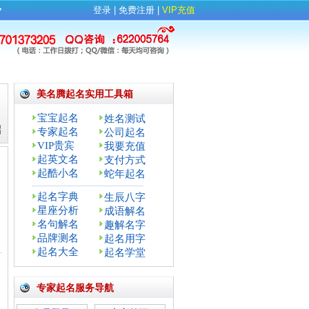
▼
登录
| 
免费注册
| 
VIP充值
美名腾起名实用工具箱
宝宝起名
姓名测试
专家起名
公司起名
VIP贵宾
我要充值
起英文名
支付方式
起酷小名
蛇年起名
起名字典
生辰八字
星座分析
成语解名
名句解名
趣解名字
品牌测名
起名用字
：
起名大全
起名学堂
专家起名服务导航