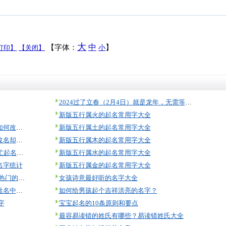
大
中
【字体：
】
打印】
【关闭】
小
2024过了立春（2月4日）就是龙年，无需等到过年！
新版五行属火的起名常用字大全
明星名字到底有多重要？来看看明星如何改名！
新版五行属土的起名常用字大全
女大学生名字含生僻字影响保研？想改名却没那么容易！
新版五行属木的起名常用字大全
国庆当日90后妈妈生下四胞胎全网帮忙起名，最终名字亮了！
新版五行属水的起名常用字大全
名字统计
新版五行属金的起名常用字大全
2018狗年宝宝爆款名字大全！2018最热门的宝宝姓名
女孩诗意最好听的名字大全
转：人民日报刊文谈给孩子起名：在姓名中辨认时代的脉动
如何给男孩起个吉祥洪亮的名字？
字
宝宝起名的10条原则和要点
最容易读错的姓氏有哪些？易读错姓氏大全