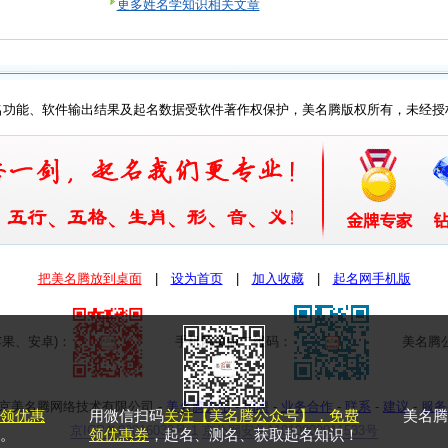
更多姓名学知识相关文章
名功能、软件输出结果及起名数据受软件著作权保护，美名腾版权所有，未经授
把美名腾放到桌面
| 
设为首页
| 
加入收藏
| 
起名网手机版
果、安卓)：
手机网页版二维码：
美名腾公
26 北京美名腾网络技术有限公司
- 
美名腾介绍
- 
招聘
- 
业务合作
- 
联系
- 
建议
- 
服务
领优惠
用微信扫码
关注【美名腾公众号】，免费
美名腾
京ICP备09016033号-1
京公网安备11010802011533号
。
领优惠券
，起名、测名、获取起名知识！