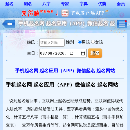
起名
测名
八字
专家
字典
优势
会员
手机起名网 起名应用（APP）微信起名 起
名网站_起好名字技巧
姓氏：
性别：
男孩
女孩
生日：
手机起名网 起名应用（APP）微信起名 起名网站
手机起名网
起名应用（APP）微信起名
起名网站
说到起名这回事，互联网上起名已经形成趋势。互联网使得现代
人讲效率，所以必然是借助工具，查字典看典籍；遵从中国传统文
化，计算五行八字（而非掐指一算），计算笔画五格（而非手算加
查表），查万年历看生肖等等。起名网可以说是应运而生。目前移