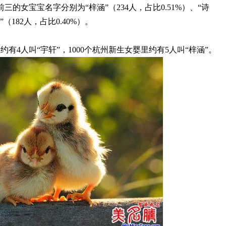
名前三的女宝宝名字分别为“梓涵”（234人，占比0.51%）、“诗
”（182人，占比0.40%）。
约有4人叫“宇轩”，1000个杭州新生女婴里约有5人叫“梓涵”。