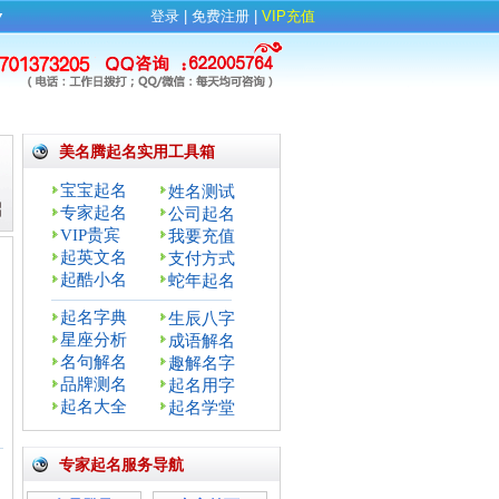
▼
登录
| 
免费注册
| 
VIP充值
美名腾起名实用工具箱
宝宝起名
姓名测试
专家起名
公司起名
VIP贵宾
我要充值
起英文名
支付方式
起酷小名
蛇年起名
起名字典
生辰八字
星座分析
成语解名
名句解名
趣解名字
品牌测名
起名用字
起名大全
起名学堂
：
专家起名服务导航