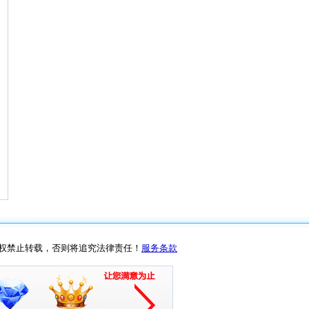
权禁止转载，否则将追究法律责任！
服务条款