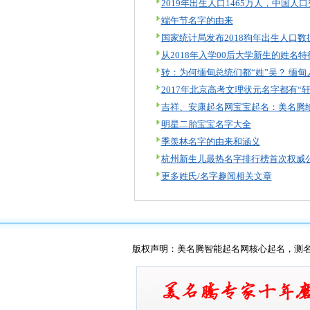
端午节名字的由来
2017年北京高考文理状元名字都有“轩
明星二胎宝宝名字大全
季羡林名字的由来和涵义
更多姓氏/名字趣闻相关文章
版权声明：美名腾智能起名网核心起名，测