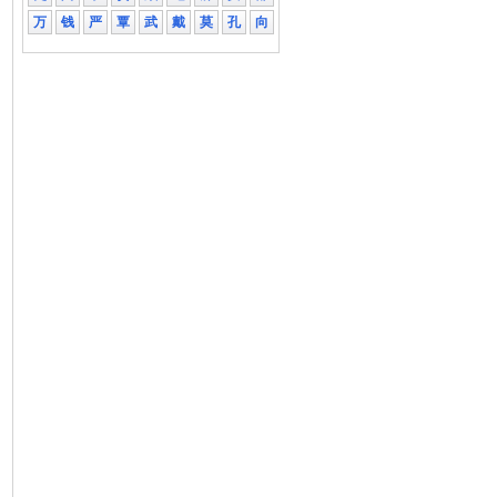
万
钱
严
覃
武
戴
莫
孔
向