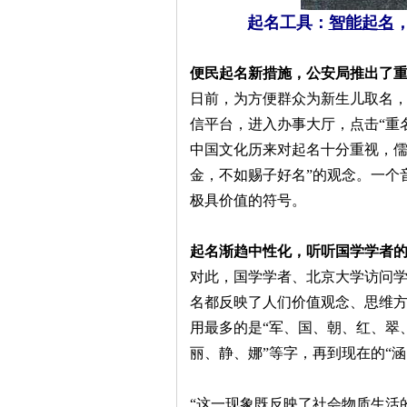
起名工具：
智能起名
便民起名新措施，公安局推出了
日前，为方便群众为新生儿取名
信平台，进入办事大厅，点击“重
中国文化历来对起名十分重视，儒
金，不如赐子好名”的观念。一个
极具价值的符号。
起名渐趋中性化，听听国学学者
对此，国学学者、北京大学访问
名都反映了人们价值观念、思维
用最多的是“军、国、朝、红、翠
丽、静、娜”等字，再到现在的“
“这一现象既反映了社会物质生活