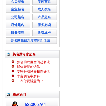
会员登录
专家首页
宝宝起名
成人改名
公司起名
产品起名
店铺起名
服务必读
服务流程
收费标准
美名腾独创六度空间起名法
美名腾专家起名
独创的六度空间起名法
群体智慧的结晶
专家头脑风暴精选好名
丰富的名字解释
一次付费满意为止
联系我们