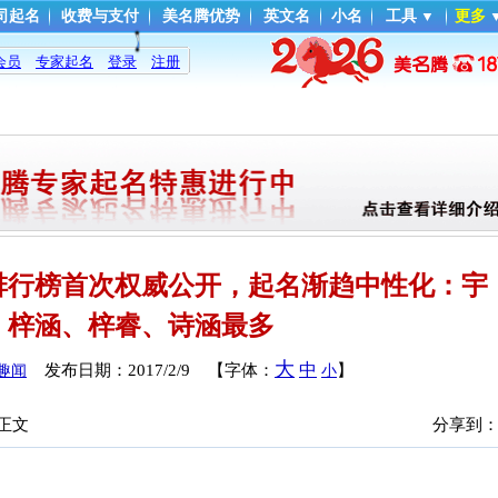
司起名
收费与支付
美名腾优势
英文名
小名
工具
▼
更多
会员
专家起名
登录
注册
排行榜首次权威公开，起名渐趋中性化：宇
、梓涵、梓睿、诗涵最多
大
中
发布日期：
2017/2/9
【字体：
】
趣闻
小
 正文
分享到