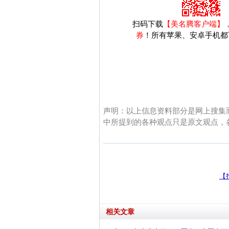
扫码下载
【美名腾客户端】
券
！所有苹果、安卓手机都
声明：以上信息资料部分是网上搜集
中所提到的各种观点只是原文观点，
【
相关文章