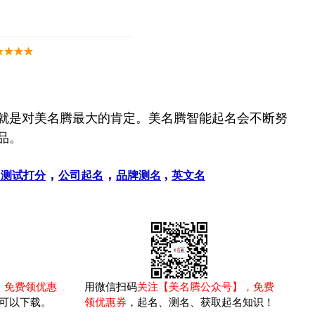
就是对美名腾最大的肯定。美名腾智能起名会不断努
品。
，
，
, 
名测试打分
公司起名
品牌测名
英文名
，免费领优惠
用微信扫码
关注【美名腾公众号】，免费
可以下载。
领优惠券
，起名、测名、获取起名知识！