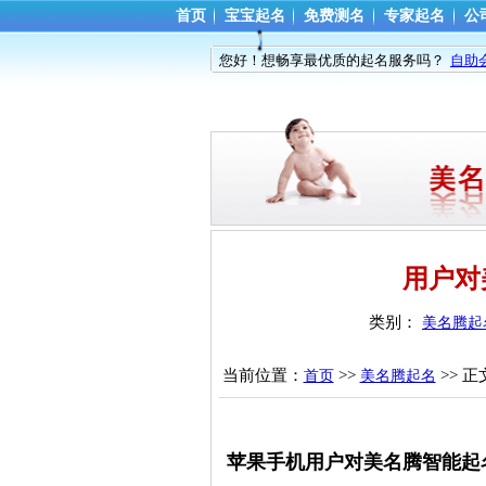
首页
宝宝起名
免费测名
专家起名
公
您好！想畅享最优质的起名服务吗？
自助
用户对
类别： 
美名腾起
当前位置：
>> 
>> 正
首页
美名腾起名
苹果手机用户对美名腾智能起名