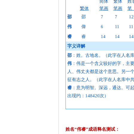
简体
繁体
姓
繁体
笔画
笔画
笔
邵
邵
7
7
12
伟
偉
6
11
11
睿
睿
14
14
14
字义详解
邵
：姓。古地名。（此字在人名库
伟
：伟是一个含义较好的字，主
人、伟丈夫都是这个意思。另一
征有志之人。（此字在人名库中共出
睿
：意为明智。深远，通达。可
出现约：148420次）
姓名“伟睿”成语释名测试：