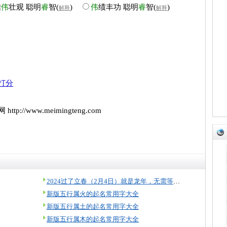
雄
伟
壮观
聪明
睿
智
(
)
伟
绩丰功
聪明
睿
智
(
)
解释
解释
打分
/www.meimingteng.com 
2024过了立春（2月4日）就是龙年，无需等到过年！
新版五行属火的起名常用字大全
新版五行属土的起名常用字大全
新版五行属木的起名常用字大全