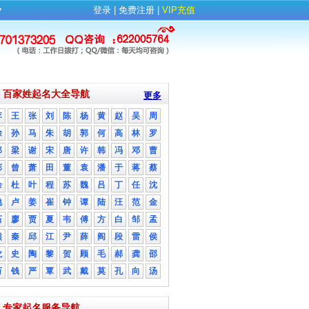
▼
登录
| 
免费注册
| 
VIP充值
百家姓起名大全导航
更多
李
王
张
刘
陈
杨
黄
赵
吴
周
徐
孙
马
朱
胡
郭
何
高
林
罗
郑
梁
谢
宋
唐
许
韩
冯
邓
曹
彭
曾
萧
田
董
袁
潘
于
蒋
蔡
余
杜
叶
程
苏
魏
吕
丁
任
沈
姚
卢
姜
崔
钟
谭
陆
汪
范
金
石
廖
贾
夏
韦
傅
方
白
邹
孟
熊
秦
邱
江
尹
薛
阎
段
雷
侯
龙
史
陶
黎
贺
顾
毛
郝
龚
邵
万
钱
严
覃
武
戴
莫
孔
向
汤
专家起名服务导航