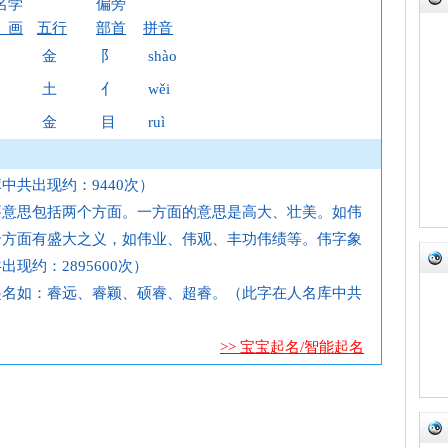
名学
偏旁
 画
五行
部首
拼音
金
阝
shào
土
亻
wěi
金
目
ruì
中共出现约：9440次）
要意思包括两个方面。一方面的意思是高大、壮美。如伟
个方面有盛大之义，如伟业、伟观、丰功伟绩等。伟字象
现约：2895600次）
起名如：睿远、睿颖、硕睿、超睿。（此字在人名库中共
>> 宝宝起名/智能起名