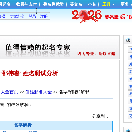
司起名
收费与支付
美名腾优势
英文名
小名
工具
▼
更多
会员
专家起名
登录
注册
“邵伟睿”姓名测试分析
名大全首页
>> 
邵姓起名大全
>> 名字“伟睿”解释
睿”的详细解释： 
分享到：
名字解析