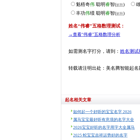
魁梧奇
伟
聪明
睿
智
(
)
解释
丰功
伟
绩
聪明
睿
智
(
)
解释
姓名“伟睿”五格数理测试：
→查看“伟睿”五格数理分析
如需测名字打分，请到：
姓名测试
转载请注明出处：美名腾智能起名网 http:/
起名相关文章
如何起一个好听的宝宝名字 2026
属马宝宝最好听有意境的名字大全
2026宝宝好听的名字用字大全属马
2025 蛇宝宝吉祥运势好的名字