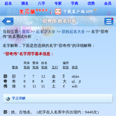
起名
测名
八字
专家
字典
优势
会员
邵奇伟 姓名分析
当前位置：
首页
>> 
起名字大全
>> 
邵姓起名大全
>> 名字“邵奇
伟”姓名测试分析
名字解释，下面是您选择的名字“邵奇伟”的详细解释： 
“邵奇伟”名字用字基本信息：
简体
繁体
姓名
偏旁
繁体
笔画
笔画
笔画
五行
部首
拼音
邵
邵
7
7
12
金
阝
shào
奇
奇
8
8
8
木
大
qí、jī
伟
偉
6
11
11
土
亻
wěi
字义详解
邵
：姓。古地名。（此字在人名库中共出现约：9440次）