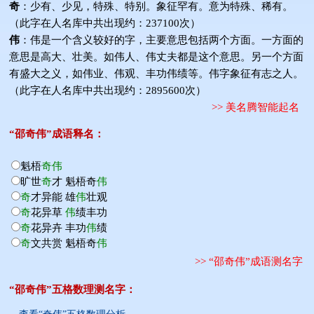
奇
：少有、少见，特殊、特别。象征罕有。意为特殊、稀有。
（此字在人名库中共出现约：237100次）
伟
：伟是一个含义较好的字，主要意思包括两个方面。一方面的
意思是高大、壮美。如伟人、伟丈夫都是这个意思。另一个方面
有盛大之义，如伟业、伟观、丰功伟绩等。伟字象征有志之人。
（此字在人名库中共出现约：2895600次）
>> 美名腾智能起名
“邵奇伟”成语释名：
魁梧
奇
伟
旷世
奇
才
魁梧奇
伟
奇
才异能
雄
伟
壮观
奇
花异草
伟
绩丰功
奇
花异卉
丰功
伟
绩
奇
文共赏
魁梧奇
伟
>> “邵奇伟”成语测名字
“邵奇伟”五格数理测名字：