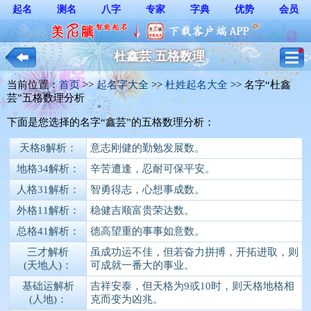
起名
测名
八字
专家
字典
优势
会员
杜鑫芸 五格数理
当前位置：
首页
>> 
起名字大全
>> 
杜姓起名大全
>> 名字“杜鑫
芸”五格数理分析
下面是您选择的名字“鑫芸”的五格数理分析： 
天格
8
解析：
意志刚健的勤勉发展数。
地格
34
解析：
辛苦遭逢，忍耐可保平安。
人格
31
解析：
智勇得志，心想事成数。
外格
11
解析：
稳健吉顺富贵荣达数。
总格
41
解析：
德高望重的事事如意数。
三才解析
虽成功运不佳，但若奋力拼搏，开拓进取，则
(天地人)：
可成就一番大的事业。
基础运解析
吉祥安泰，但天格为9或10时，则天格地格相
(人地)：
克而变为凶兆。