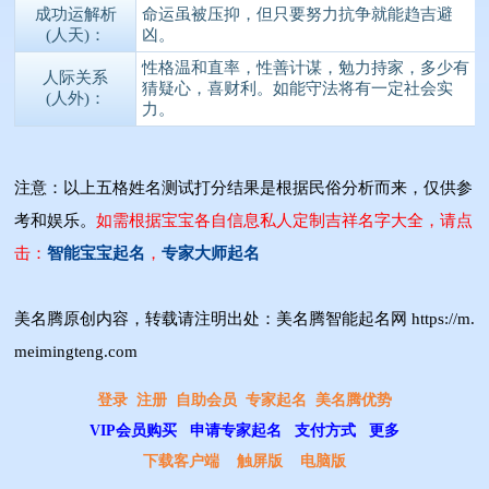
成功运解析
命运虽被压抑，但只要努力抗争就能趋吉避
(人天)：
凶。
性格温和直率，性善计谋，勉力持家，多少有
人际关系
猜疑心，喜财利。如能守法将有一定社会实
(人外)：
力。
注意：以上五格姓名测试打分结果是根据民俗分析而来，仅供参
考和娱乐。
如需根据宝宝各自信息私人定制吉祥名字大全，请点
击：
智能宝宝起名
，
专家大师起名
美名腾原创内容，转载请注明出处：美名腾智能起名网 https://m.
meimingteng.com
登录
注册
自助会员
专家起名
美名腾优势
VIP会员购买
申请专家起名
支付方式
更多
下载客户端
触屏版
电脑版