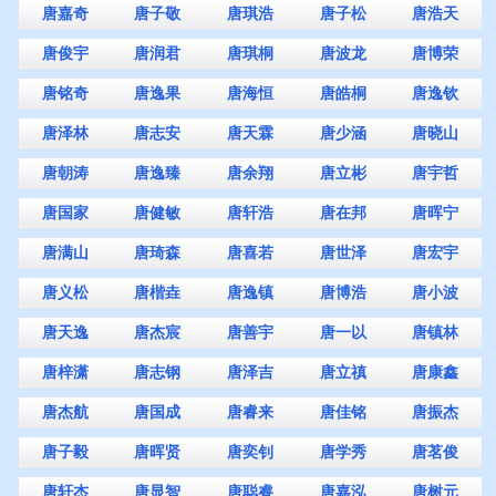
唐嘉奇
唐子敬
唐琪浩
唐子松
唐浩天
唐俊宇
唐润君
唐琪桐
唐波龙
唐博荣
唐铭奇
唐逸果
唐海恒
唐皓桐
唐逸钦
唐泽林
唐志安
唐天霖
唐少涵
唐晓山
唐朝涛
唐逸臻
唐余翔
唐立彬
唐宇哲
唐国家
唐健敏
唐轩浩
唐在邦
唐晖宁
唐满山
唐琦森
唐喜若
唐世泽
唐宏宇
唐义松
唐楷垚
唐逸镇
唐博浩
唐小波
唐天逸
唐杰宸
唐善宇
唐一以
唐镇林
唐梓潇
唐志钢
唐泽吉
唐立禛
唐康鑫
唐杰航
唐国成
唐睿来
唐佳铭
唐振杰
唐子毅
唐晖贤
唐奕钊
唐学秀
唐茗俊
唐轩杰
唐显智
唐聪睿
唐嘉泓
唐树元