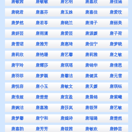
唐敏茜
唐敏敏
唐艺明
唐嘉欣
唐佳涵
唐晓君
唐嘉芬
唐玉姝
唐嘉佳
唐爱玟
唐梦然
唐若苓
唐晓兰
唐清子
唐丽美
唐妍芸
唐雨潇
唐爱芸
唐源媛
唐子荷
唐雪珺
唐雅芳
唐惠琦
唐佳宁
唐梦晓
唐莉欣
唐艳珊
唐艺馨
唐莉雅
唐之敏
唐宇玲
唐耀莎
唐琪瑶
唐锦华
唐倩恩
唐羽菲
唐梦颖
唐馨洁
唐健淇
唐元雪
唐悦容
唐小玉
唐敏文
唐天媛
唐琪钰
唐淮娅
唐楚楚
唐宜盈
唐晨锦
唐紫曦
唐婉洁
唐嘉雅
唐莎岚
唐筱萍
唐艺敏
唐梦馨
唐宁和
唐嫣诗
唐瑞璐
唐楚然
唐嘉韵
唐芳芳
唐筱茜
唐敏欢
唐静芸