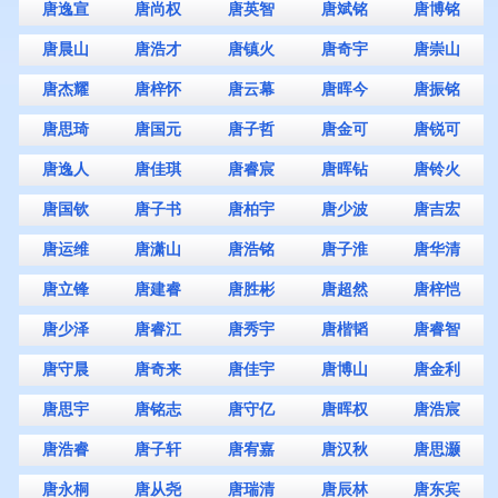
唐逸宣
唐尚权
唐英智
唐斌铭
唐博铭
唐晨山
唐浩才
唐镇火
唐奇宇
唐崇山
唐杰耀
唐梓怀
唐云幕
唐晖今
唐振铭
唐思琦
唐国元
唐子哲
唐金可
唐锐可
唐逸人
唐佳琪
唐睿宸
唐晖钻
唐铃火
唐国钦
唐子书
唐柏宇
唐少波
唐吉宏
唐运维
唐潇山
唐浩铭
唐子淮
唐华清
唐立锋
唐建睿
唐胜彬
唐超然
唐梓恺
唐少泽
唐睿江
唐秀宇
唐楷韬
唐睿智
唐守晨
唐奇来
唐佳宇
唐博山
唐金利
唐思宇
唐铭志
唐守亿
唐晖权
唐浩宸
唐浩睿
唐子轩
唐宥嘉
唐汉秋
唐思灏
唐永桐
唐从尧
唐瑞清
唐辰林
唐东宾