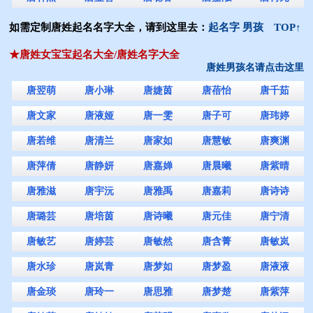
如需定制唐姓起名名字大全，请到这里去：
起名字 男孩
TOP↑
★唐姓女宝宝起名大全/唐姓名字大全
唐姓男孩名请点击这里
唐翌萌
唐小琳
唐婕茵
唐蓓怡
唐千茹
唐文家
唐液娅
唐一雯
唐子可
唐玮婷
唐若维
唐清兰
唐家如
唐慧敏
唐爽渊
唐萍倩
唐静妍
唐嘉婵
唐晨曦
唐紫晴
唐雅滋
唐宇沅
唐雅禹
唐嘉莉
唐诗诗
唐璐芸
唐培茵
唐诗曦
唐元佳
唐宁清
唐敏艺
唐婷芸
唐敏然
唐含菁
唐敏岚
唐水珍
唐岚青
唐梦如
唐梦盈
唐液液
唐金琰
唐玲一
唐思雅
唐梦楚
唐紫萍