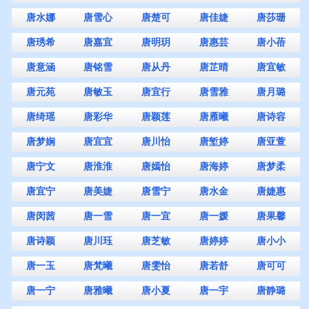
唐水娜
唐雪心
唐楚可
唐佳婕
唐莎珊
唐琇希
唐嘉宜
唐明玥
唐惠芸
唐小蓓
唐意涵
唐铭雪
唐从丹
唐芷晴
唐宜敏
唐元苑
唐敏玉
唐宜行
唐雪雅
唐月璐
唐绮瑶
唐彩华
唐颖莲
唐雁曦
唐诗容
唐梦娴
唐宜宜
唐川怡
唐堑婷
唐亚萱
唐宁文
唐淮淮
唐嫣怡
唐海婷
唐梦柔
唐宜宁
唐美婕
唐雪宁
唐水金
唐婕惠
唐闵茜
唐一雪
唐一宜
唐一媛
唐果馨
唐诗颖
唐川珏
唐芝敏
唐婷婷
唐小小
唐一玉
唐梵曦
唐雯怡
唐若舒
唐可可
唐一宁
唐雅曦
唐小夏
唐一宇
唐静璐