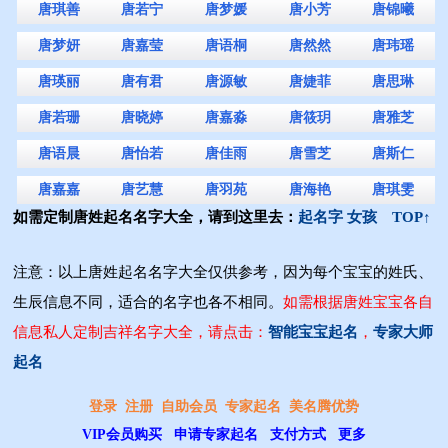
唐琪善
唐若宁
唐梦媛
唐小芳
唐锦曦
唐梦妍
唐嘉莹
唐语桐
唐然然
唐玮瑶
唐瑛丽
唐有君
唐源敏
唐婕菲
唐思琳
唐若珊
唐晓婷
唐嘉淼
唐筱玥
唐雅芝
唐语晨
唐怡若
唐佳雨
唐雪芝
唐斯仁
唐嘉嘉
唐艺慧
唐羽苑
唐海艳
唐琪雯
如需定制唐姓起名名字大全，请到这里去：
起名字 女孩
TOP↑
注意：以上唐姓起名名字大全仅供参考，因为每个宝宝的姓氏、
生辰信息不同，适合的名字也各不相同。
如需根据唐姓宝宝各自
信息私人定制吉祥名字大全，请点击：
智能宝宝起名
，
专家大师
起名
登录
注册
自助会员
专家起名
美名腾优势
VIP会员购买
申请专家起名
支付方式
更多