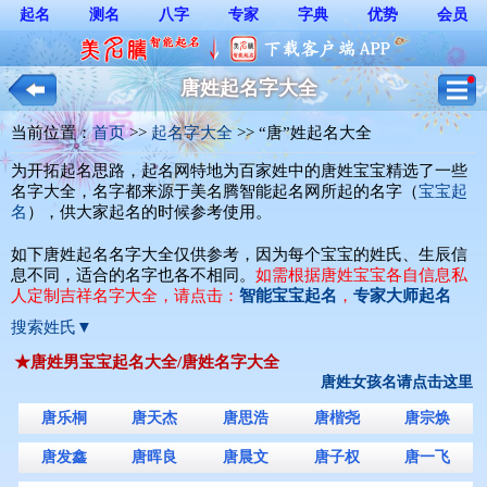
起名
测名
八字
专家
字典
优势
会员
唐姓起名字大全
当前位置：
首页
>> 
起名字大全
>> “唐”姓起名大全
为开拓起名思路，起名网特地为百家姓中的唐姓宝宝精选了一些
名字大全，名字都来源于美名腾智能起名网所起的名字（
宝宝起
名
），供大家起名的时候参考使用。
如下唐姓起名名字大全仅供参考，因为每个宝宝的姓氏、生辰信
息不同，适合的名字也各不相同。
如需根据唐姓宝宝各自信息私
人定制吉祥名字大全，请点击：
智能宝宝起名
，
专家大师起名
搜索姓氏▼
★唐姓男宝宝起名大全/唐姓名字大全
唐姓女孩名请点击这里
唐乐桐
唐天杰
唐思浩
唐楷尧
唐宗焕
唐发鑫
唐晖良
唐晨文
唐子权
唐一飞