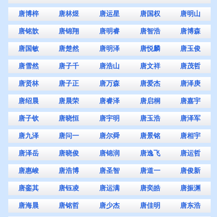
唐博梓
唐林煜
唐运星
唐国权
唐明山
唐铭歆
唐锦翔
唐明睿
唐智浩
唐博森
唐国敏
唐楚然
唐明泽
唐悦麟
唐玉俊
唐雪然
唐子千
唐浩山
唐文祥
唐茂哲
唐贤林
唐子正
唐万森
唐爱杰
唐泽庚
唐绍晨
唐晨荣
唐睿泽
唐启桐
唐嘉宇
唐子钦
唐晓恒
唐宇明
唐玉浩
唐泽军
唐九泽
唐问一
唐尔舜
唐景铭
唐相宇
唐泽岳
唐晓俊
唐锦润
唐逸飞
唐运哲
唐惠峻
唐浩博
唐圣智
唐道一
唐俊新
唐銮其
唐钰凌
唐运满
唐奕皓
唐振渊
唐海晨
唐铭哲
唐少杰
唐佳明
唐东浩