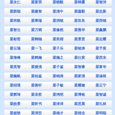
梁永仁
梁富荣
梁晓毅
梁铎露
梁智沛
梁荫聪
梁建智
梁清中
梁蕴毅
梁忠新
梁祥航
梁乘瑞
梁润铭
梁良良
梁西锦
梁智云
梁万韬
梁修然
梁善华
梁鑫鹏
梁彬哲
梁鹤镪
梁奕楷
梁景贤
梁志耀
梁云瑞
梁一飞
梁子乐
梁铭涛
梁予宸
梁海锋
梁鹤瀚
梁瀚之
梁仕宸
梁西东
梁英智
梁捷清
梁子鉴
梁智睿
梁富华
梁懿帆
梁桂鉴
梁锦涛
梁家清
梁涵裕
梁绍瑶
梁善轩
梁子敏
梁耀健
梁正宁
梁辉琦
梁圣哲
梁鸿明
梁博铭
梁智诚
梁皓景
梁昕书
梁泽泽
梁思晨
梁礼林
梁超轶
梁润安
梁雄才
梁煌业
梁明聪