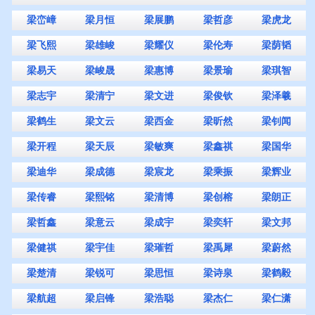
梁峦嶂
梁月恒
梁展鹏
梁哲彦
梁虎龙
梁飞熙
梁雄峻
梁耀仪
梁伦寿
梁荫韬
梁易天
梁峻晟
梁惠博
梁景瑜
梁琪智
梁志宇
梁清宁
梁文进
梁俊钦
梁泽羲
梁鹤生
梁文云
梁西金
梁昕然
梁钊闻
梁开程
梁天辰
梁敏爽
梁鑫祺
梁国华
梁迪华
梁成德
梁宸龙
梁乘振
梁辉业
梁传睿
梁熙铭
梁清博
梁创榕
梁朗正
梁哲鑫
梁意云
梁成宇
梁奕轩
梁文邦
梁健祺
梁宇佳
梁璀哲
梁禹犀
梁蔚然
梁楚清
梁锐可
梁思恒
梁诗泉
梁鹤毅
梁航超
梁启锋
梁浩聪
梁杰仁
梁仁潇