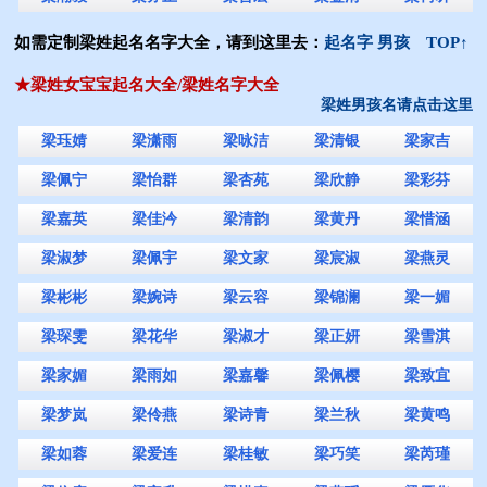
如需定制梁姓起名名字大全，请到这里去：
起名字 男孩
TOP↑
★梁姓女宝宝起名大全/梁姓名字大全
梁姓男孩名请点击这里
梁珏婧
梁潇雨
梁咏洁
梁清银
梁家吉
梁佩宁
梁怡群
梁杏苑
梁欣静
梁彩芬
梁嘉英
梁佳汵
梁清韵
梁黄丹
梁惜涵
梁淑梦
梁佩宇
梁文家
梁宸淑
梁燕灵
梁彬彬
梁婉诗
梁云容
梁锦澜
梁一媚
梁琛雯
梁花华
梁淑才
梁正妍
梁雪淇
梁家媚
梁雨如
梁嘉馨
梁佩樱
梁致宜
梁梦岚
梁伶燕
梁诗青
梁兰秋
梁黄鸣
梁如蓉
梁爱连
梁桂敏
梁巧笑
梁芮瑾