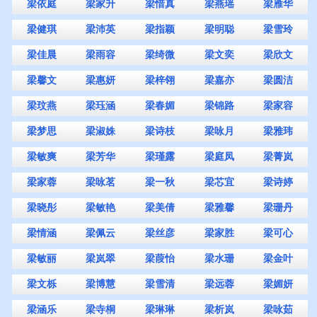
梁依庭
梁家升
梁惜真
梁燕瑶
梁雁华
梁健琪
梁沛英
梁指颖
梁明聪
梁雪玲
梁佳晨
梁雨容
梁绮微
梁文奕
梁欣文
梁馨文
梁惠妍
梁梓翎
梁嘉亦
梁圆洁
梁玟燕
梁珏涵
梁春媚
梁锦路
梁家容
梁梦思
梁淑姝
梁诗枝
梁咏月
梁雅玮
梁敏爽
梁芳华
梁瑾露
梁庭凤
梁菁岚
梁家蓉
梁咏茗
梁一秋
梁芯宜
梁诗婷
梁晓彤
梁敏艳
梁美倩
梁雅馨
梁珊丹
梁情涵
梁佩云
梁丝彦
梁家胜
梁可心
梁敏丽
梁岚翠
梁葭怡
梁水珊
梁金叶
梁文栎
梁博慧
梁雪清
梁远蓉
梁媚妍
梁涵乐
梁寺桐
梁琳琳
梁析岚
梁咏茹