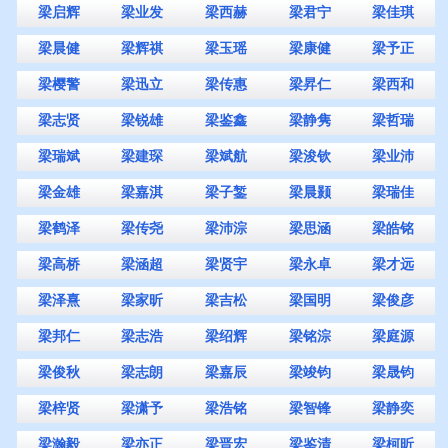
梁启辉
梁业发
梁西赫
梁君宁
梁佳琪
梁晨健
梁辉祺
梁玉瑶
梁康健
梁予正
梁樱警
梁迅立
梁传惠
梁昇仁
梁西和
梁志贤
梁锐雄
梁鉴鑫
梁静隽
梁哲瑞
梁瑞斌
梁建琛
梁斌航
梁浚钦
梁业沛
梁金雄
梁嘉淇
梁子錾
梁晨颢
梁瑞佳
梁鹤泽
梁传尧
梁沛淙
梁思涵
梁皓铭
梁高桥
梁涵超
梁贤宇
梁永卓
梁才远
梁泽熹
梁家昕
梁吉松
梁国明
梁俊彦
梁邦仁
梁志浩
梁绍辉
梁铭淙
梁庭源
梁俊秋
梁志朗
梁嘉辰
梁竣钧
梁晟钧
梁梓贤
梁潇予
梁浩铭
梁智锋
梁静奕
梁瀚毅
梁亦正
梁晋宏
梁鉴清
梁柯昕