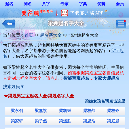
起名
测名
八字
专家
字典
优势
会员
梁姓起名字大全
当前位置：
首页
>> 
起名字大全
>> “梁”姓起名大全
为开拓起名思路，起名网特地为百家姓中的梁姓宝宝精选了一些
名字大全，名字都来源于美名腾智能起名网所起的名字（
宝宝起
名
），供大家起名的时候参考使用。
如下梁姓起名名字大全仅供参考，因为每个宝宝的姓氏、生辰信
息不同，适合的名字也各不相同。
如需根据梁姓宝宝各自信息私
人定制吉祥名字大全，请点击：
智能宝宝起名
，
专家大师起名
搜索姓氏▼
★梁姓男宝宝起名大全/梁姓名字大全
梁姓女孩名请点击这里
梁永钊
梁嘉祺
梁凯韬
梁桂然
梁桂齐
梁家轩
梁子然
梁运胜
梁思浩
梁庭威