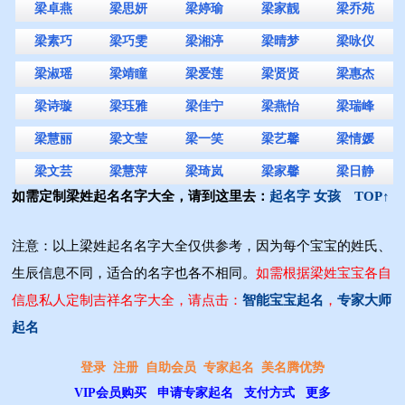
梁卓燕
梁思妍
梁婷瑜
梁家靓
梁乔苑
梁素巧
梁巧雯
梁湘渟
梁晴梦
梁咏仪
梁淑瑶
梁靖瞳
梁爱莲
梁贤贤
梁惠杰
梁诗璇
梁珏雅
梁佳宁
梁燕怡
梁瑞峰
梁慧丽
梁文莹
梁一笑
梁艺馨
梁情媛
梁文芸
梁慧萍
梁琦岚
梁家馨
梁日静
如需定制梁姓起名名字大全，请到这里去：
起名字 女孩
TOP↑
注意：以上梁姓起名名字大全仅供参考，因为每个宝宝的姓氏、
生辰信息不同，适合的名字也各不相同。
如需根据梁姓宝宝各自
信息私人定制吉祥名字大全，请点击：
智能宝宝起名
，
专家大师
起名
登录
注册
自助会员
专家起名
美名腾优势
VIP会员购买
申请专家起名
支付方式
更多