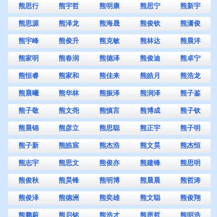
熊思行
熊宇哲
熊明康
熊思宁
熊新宇
熊思源
熊泽龙
熊海晟
熊俊钦
熊潇俊
熊宇峰
熊俊升
熊克敏
熊林达
熊晨洋
熊家明
熊春润
熊德泽
熊俊迪
熊卓宁
熊恒睿
熊家和
熊佳来
熊皓月
熊浩龙
熊晨曦
熊华林
熊振泽
熊润泽
熊子鉴
熊子敬
熊文尧
熊慎言
熊博成
熊子钦
熊晨锦
熊彦立
熊思聪
熊正宇
熊子明
熊子新
熊皓宸
熊杰浩
熊文昊
熊杰恒
熊志宇
熊思文
熊俊亦
熊建锋
熊思明
熊俊秋
熊昊锋
熊明博
熊晨晨
熊哲涛
熊俊泽
熊德洲
熊奕雄
熊文聪
熊俊翔
熊鹏蔚
熊启铭
熊浩才
熊恩哲
熊明浩