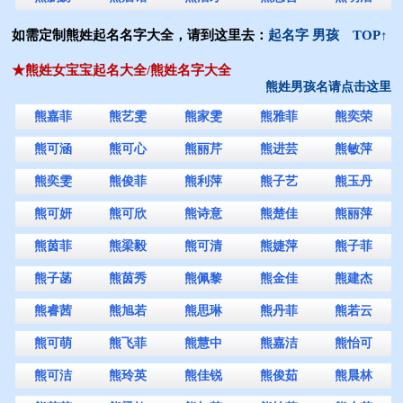
如需定制熊姓起名名字大全，请到这里去：
起名字 男孩
TOP↑
★熊姓女宝宝起名大全/熊姓名字大全
熊姓男孩名请点击这里
熊嘉菲
熊艺雯
熊家雯
熊雅菲
熊奕荣
熊可涵
熊可心
熊丽芹
熊进芸
熊敏萍
熊奕雯
熊俊菲
熊利萍
熊子艺
熊玉丹
熊可妍
熊可欣
熊诗意
熊楚佳
熊丽萍
熊茵菲
熊梁毅
熊可清
熊婕萍
熊子菲
熊子菡
熊茵秀
熊佩黎
熊金佳
熊建杰
熊睿茜
熊旭若
熊思琳
熊丹菲
熊若云
熊可萌
熊飞菲
熊慧中
熊嘉洁
熊怡可
熊可洁
熊玲英
熊佳锐
熊俊茹
熊晨林