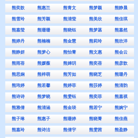
熊奕歆
熊惠兰
熊青文
熊梦颖
熊静晨
熊雪玲
熊芳颖
熊清莹
熊美欣
熊佳琪
熊嘉莹
熊珊珊
熊晓钰
熊梦菡
熊嘉然
熊婷丹
熊楠楠
熊金慧
熊莉玲
熊欣洋
熊静妍
熊梦心
熊怡菁
熊文惠
熊会云
熊雨蓓
熊媛薇
熊婵玥
熊奕蓓
熊彦歆
熊思娴
熊梓萌
熊芳如
熊晓芝
熊珊丹
熊玮婷
熊若馨
熊婷菲
熊莎婷
熊清韵
熊诗诗
熊梦晓
熊雯钰
熊奕菲
熊嘉祺
熊雅倩
熊清涵
熊金琰
熊若宁
熊婉宁
熊子琳
熊惠子
熊珊婷
熊晓菁
熊佳燕
熊嘉玲
熊诗洁
熊倩宇
熊雯茜
熊盈静