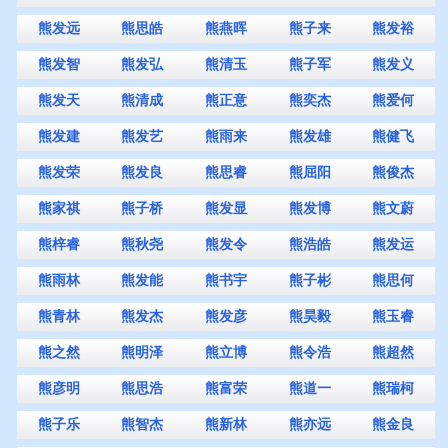
熊发远
熊思皓
熊燕晖
熊子来
熊发裕
熊发智
熊发弘
熊清玉
熊子军
熊发义
熊发天
熊清成
熊正意
熊奕杰
熊爱何
熊发建
熊发艺
熊雨来
熊发雄
熊健飞
熊发荣
熊发良
熊思睿
熊屈阳
熊俊杰
熊家祺
熊子桥
熊发显
熊发博
熊文蔚
熊梓睿
熊秋尧
熊发令
熊浩皓
熊发运
熊雨林
熊发能
熊书宇
熊子彬
熊思何
熊青林
熊发杰
熊发彦
熊昊毅
熊玉睿
熊之然
熊明泽
熊立博
熊令浩
熊超然
熊彦明
熊思浩
熊富荣
熊道一
熊瑞柯
熊子乐
熊智杰
熊新林
熊亦远
熊金良