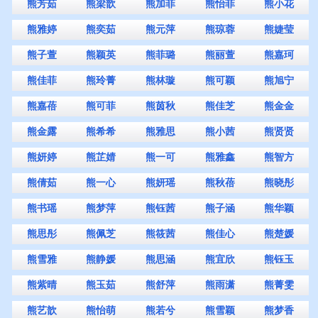
熊芳茹
熊梁歆
熊加菲
熊怡菲
熊小花
熊雅婷
熊奕茹
熊元萍
熊琼蓉
熊婕莹
熊子萱
熊颖英
熊菲璐
熊丽萱
熊嘉珂
熊佳菲
熊玲菁
熊林璇
熊可颖
熊旭宁
熊嘉蓓
熊可菲
熊茵秋
熊佳芝
熊金金
熊金露
熊希希
熊雅思
熊小茜
熊贤贤
熊妍婷
熊芷婧
熊一可
熊雅鑫
熊智方
熊倩茹
熊一心
熊妍瑶
熊秋蓓
熊晓彤
熊书瑶
熊梦萍
熊钰茜
熊子涵
熊华颖
熊思彤
熊佩芝
熊筱茜
熊佳心
熊楚媛
熊雪雅
熊静媛
熊思涵
熊宜欣
熊钰玉
熊紫晴
熊玉茹
熊舒萍
熊雨潇
熊菁雯
熊艺歆
熊怡萌
熊若兮
熊雪颖
熊梦香