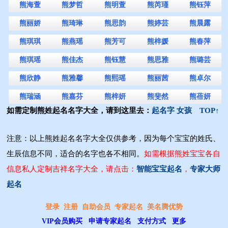
熊海萱
熊梦哲
熊明萱
熊芮瑾
熊钰萍
熊丽娇
熊琦琳
熊思韵
熊婷芸
熊晨露
熊琪琪
熊燕瑶
熊芳可
熊梓媛
熊春萍
熊琪瑶
熊佳杰
熊钰慧
熊思雅
熊璐芸
熊欣静
熊雅馨
熊熙瑶
熊丽茜
熊卓尔
熊瑞涵
熊嘉芬
熊梓妍
熊斐然
熊蓓妍
如需定制熊姓起名名字大全，请到这里去：
起名字 女孩
TOP↑
注意：以上熊姓起名名字大全仅供参考，因为每个宝宝的姓氏、
生辰信息不同，适合的名字也各不相同。
如需根据熊姓宝宝各自
信息私人定制吉祥名字大全，请点击：
智能宝宝起名
，
专家大师
起名
登录
注册
自助会员
专家起名
美名腾优势
VIP会员购买
申请专家起名
支付方式
更多