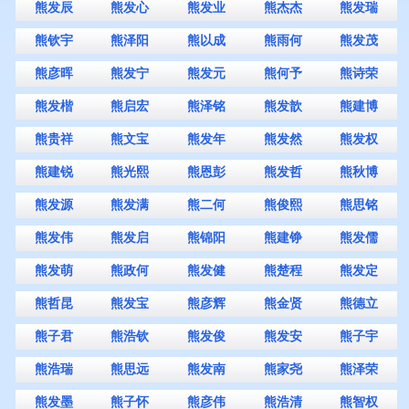
熊发辰
熊发心
熊发业
熊杰杰
熊发瑞
熊钦宇
熊泽阳
熊以成
熊雨何
熊发茂
熊彦晖
熊发宁
熊发元
熊何予
熊诗荣
熊发楷
熊启宏
熊泽铭
熊发歆
熊建博
熊贵祥
熊文宝
熊发年
熊发然
熊发权
熊建锐
熊光熙
熊恩彭
熊发哲
熊秋博
熊发源
熊发满
熊二何
熊俊熙
熊思铭
熊发伟
熊发启
熊锦阳
熊建铮
熊发儒
熊发萌
熊政何
熊发健
熊楚程
熊发定
熊哲昆
熊发宝
熊彦辉
熊金贤
熊德立
熊子君
熊浩钦
熊发俊
熊发安
熊子宇
熊浩瑞
熊思远
熊发南
熊家尧
熊泽荣
熊发墨
熊子怀
熊彦伟
熊浩清
熊智权