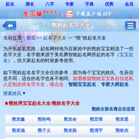
起名
测名
八字
专家
字典
优势
会员
熊姓起名字大全
当前位置：
首页
>> 
起名字大全
>> “熊”姓起名大全
为开拓起名思路，起名网特地为百家姓中的熊姓宝宝精选了一些
名字大全，名字都来源于美名腾智能起名网所起的名字（
宝宝起
名
），供大家起名的时候参考使用。
如下熊姓起名名字大全仅供参考，因为每个宝宝的姓氏、生辰信
息不同，适合的名字也各不相同。
如需根据熊姓宝宝各自信息私
人定制吉祥名字大全，请点击：
智能宝宝起名
，
专家大师起名
搜索姓氏▼
★熊姓男宝宝起名大全/熊姓名字大全
熊姓女孩名请点击这里
熊发鑫
熊秋鸣
熊发余
熊宏维
熊发梁
熊发涵
熊子义
熊发勋
熊清宇
熊钦杰