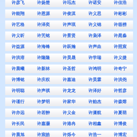
许彦飞
许扬楚
许珏杰
许诺安
许佳浩
许能翔
许恩源
许俊淇
许义思
许彬彬
许艺格
许泽奕
许声琪
许义锦
许筱榜
许义昕
许苀铭
许景贤
许枭泽
许晁淼
许益源
许海锋
许跃瀚
许声垚
许照宸
许洪溶
许隆隆
许昊晟
许学瑞
许义捷
许晨曦
许新林
许圣哲
许鸿明
许奇宁
许博铭
许庆权
许嘉迪
许昊霖
许洪尧
许明聪
许声祺
许龙龙
许泽好
许哲彦
许谨行
许梦明
许家华
许贻杰
许森熔
许亦远
许若翀
许义金
许潇航
许夏萌
许长民
许嘉灏
许港冉
许相鑫
许博俊
许晨旭
许宸皓
许烁今
许浩一
许博宏