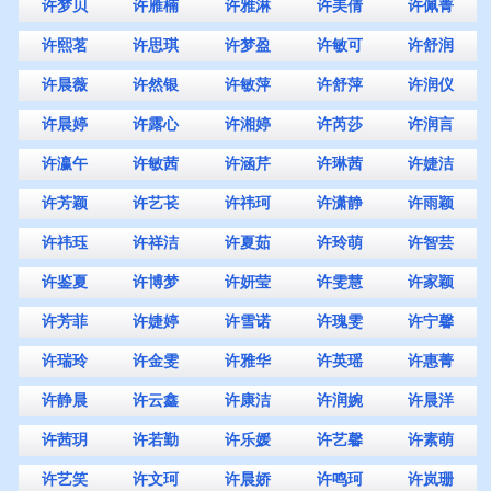
许梦贝
许雁楠
许雅淋
许美倩
许佩菁
许熙茗
许思琪
许梦盈
许敏可
许舒润
许晨薇
许然银
许敏萍
许舒萍
许润仪
许晨婷
许露心
许湘婷
许芮莎
许润言
许瀛午
许敏茜
许涵芹
许琳茜
许婕洁
许芳颖
许艺苌
许祎珂
许潇静
许雨颖
许祎珏
许祥洁
许夏茹
许玲萌
许智芸
许鉴夏
许博梦
许妍莹
许雯慧
许家颖
许芳菲
许婕婷
许雪诺
许瑰雯
许宁馨
许瑞玲
许金雯
许雅华
许英瑶
许惠菁
许静晨
许云鑫
许康洁
许润婉
许晨洋
许茜玥
许若勤
许乐媛
许艺馨
许素萌
许艺笑
许文珂
许晨娇
许鸣珂
许岚珊