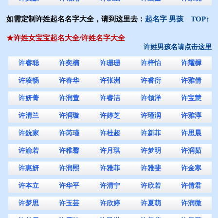
如需定制许姓起名名字大全，请到这里去：
起名字 男孩
TOP↑
★许姓女宝宝起名大全/许姓名字大全
许姓男孩名请点击这里
许睿聪
许奕楠
许珊珊
许梓怡
许耀樨
许凌畅
许春华
许张洲
许睿衍
许雅倩
许妍菁
许润萱
许睿洁
许领洋
许宝慧
许清兰
许润璇
许婷芝
许瑾润
许雅淳
许鈗家
许芮瑾
许桂超
许新菲
许思晨
许渝若
许稚馨
许月琪
许梦明
许润茹
许惠妍
许润熙
许雅菲
许雅斐
许金寒
许本立
许华平
许清宁
许欣若
许倩君
许梦思
许玉芸
许欣婷
许夏萌
许润微