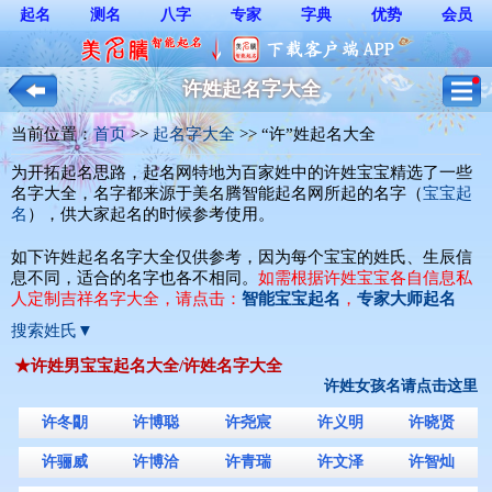
起名
测名
八字
专家
字典
优势
会员
许姓起名字大全
当前位置：
首页
>> 
起名字大全
>> “许”姓起名大全
为开拓起名思路，起名网特地为百家姓中的许姓宝宝精选了一些
名字大全，名字都来源于美名腾智能起名网所起的名字（
宝宝起
名
），供大家起名的时候参考使用。
如下许姓起名名字大全仅供参考，因为每个宝宝的姓氏、生辰信
息不同，适合的名字也各不相同。
如需根据许姓宝宝各自信息私
人定制吉祥名字大全，请点击：
智能宝宝起名
，
专家大师起名
搜索姓氏▼
★许姓男宝宝起名大全/许姓名字大全
许姓女孩名请点击这里
许冬朙
许博聪
许尧宸
许义明
许晓贤
许骊威
许博洽
许青瑞
许文泽
许智灿