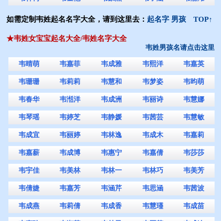
如需定制韦姓起名名字大全，请到这里去：
起名字 男孩
TOP↑
★韦姓女宝宝起名大全/韦姓名字大全
韦姓男孩名请点击这里
韦晴萌
韦嘉菲
韦成雅
韦熙洋
韦嘉英
韦珊珊
韦莉莉
韦慧和
韦梦姿
韦昀萌
韦春华
韦湉洋
韦成洲
韦丽诗
韦慧娜
韦琴瑶
韦婷芝
韦静媛
韦茜芸
韦慧敏
韦成宜
韦丽婷
韦林逸
韦成木
韦嘉莉
韦嘉薪
韦成博
韦惠宁
韦嘉倩
韦莎莎
韦宇佳
韦美林
韦林一
韦林巧
韦美芳
韦倩婕
韦嘉芳
韦涵芹
韦思涵
韦茜波
韦成燕
韦莉倩
韦成香
韦慧瑾
韦成苗