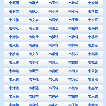
韦顺明
韦康浩
韦玉伦
韦锦成
韦渝橼
韦有志
韦锡庆
韦孝利
韦承程
韦博鑫
韦世雅
韦文会
韦嘉铭
韦宇宏
韦永可
韦韦江
韦子渊
韦淇晟
韦振林
韦海树
韦潇佳
韦则仕
韦博强
韦森哲
韦林致
韦承松
韦昌振
韦泽轩
韦林树
韦若圣
韦皓鑫
韦文良
韦孝儒
韦智权
韦奕锋
韦玉捷
韦莘椤
韦身正
韦锦航
韦戟贤
韦孝锴
韦世贤
韦昌明
韦尚来
韦圣善
韦思遥
韦孝锦
韦弘毅
韦力仁
韦良聪
韦湋蘖
韦孝熙
韦秀锦
韦智钦
韦惠荣
韦玉迪
韦胜宁
韦梓皓
韦东楚
韦思锦
韦祥柯
韦金恺
韦豪杰
韦子涵
韦渝滩