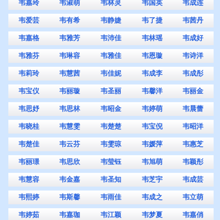
韦嘉玲
韦淑萌
韦林灵
韦国英
韦成连
韦爱芸
韦有希
韦静婕
韦了捷
韦茜丹
韦嘉格
韦雅芳
韦沛佳
韦林瑶
韦成好
韦雅芬
韦琳容
韦雅佳
韦恩璇
韦诗洋
韦莉玲
韦慧茜
韦佳妮
韦成李
韦成彤
韦宝仪
韦丽璇
韦圣丽
韦馨洋
韦丽金
韦思妤
韦思林
韦昭金
韦婷萌
韦晨蕾
韦晓桂
韦慧雯
韦楚楚
韦宝倪
韦昭洋
韦楚佳
韦云芬
韦雯琼
韦媛萍
韦惠芝
韦丽璟
韦思欣
韦莹钰
韦旭萌
韦颖彤
韦慧容
韦金嘉
韦圣知
韦芝宇
韦成芸
韦熙婷
韦斯馨
韦雨佳
韦成之
韦立萌
韦婷茹
韦嘉珈
韦江颖
韦梦夏
韦嘉俏