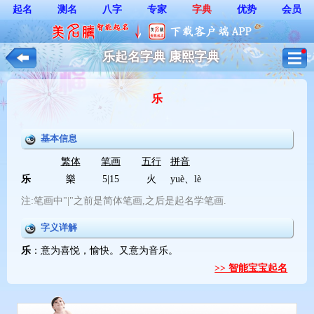
起名
测名
八字
专家
字典
优势
会员
乐起名字典 康熙字典
乐
基本信息
繁体
笔画
五行
拼音
乐
樂
5|15
火
yuè、lè
注:笔画中"|"之前是简体笔画,之后是起名学笔画.
字义详解
乐
：意为喜悦，愉快。又意为音乐。
>> 智能宝宝起名