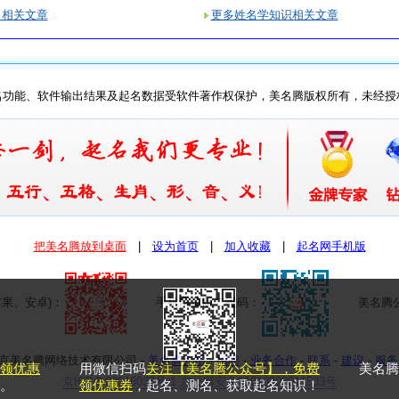
名相关文章
更多姓名学知识相关文章
名功能、软件输出结果及起名数据受软件著作权保护，美名腾版权所有，未经授
把美名腾放到桌面
| 
设为首页
| 
加入收藏
| 
起名网手机版
果、安卓)：
手机网页版二维码：
美名腾公
26 北京美名腾网络技术有限公司
- 
美名腾介绍
- 
招聘
- 
业务合作
- 
联系
- 
建议
- 
服务
领优惠
用微信扫码
关注【美名腾公众号】，免费
美名腾
京ICP备09016033号-1
京公网安备11010802011533号
。
领优惠券
，起名、测名、获取起名知识！