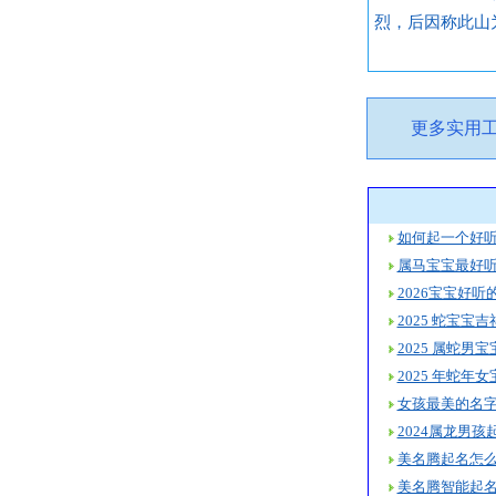
烈，后因称此山
更多实用
如何起一个好听的
属马宝宝最好
2026宝宝好
2025 蛇宝宝
2025 属蛇
2025 年蛇年
女孩最美的名字大
2024属龙男