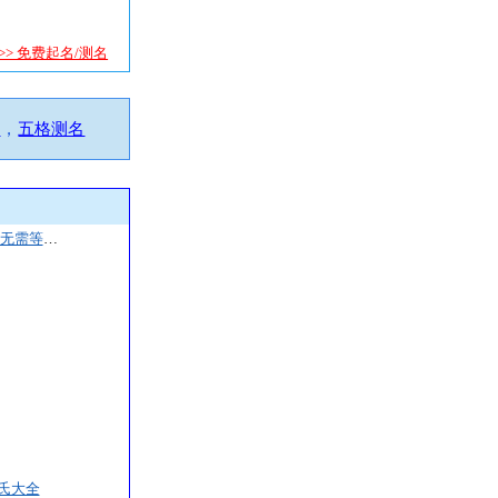
>> 免费起名/测名
，
试
五格测名
2024过了立春（2月4日）就是龙年，无需等到过年！
氏大全