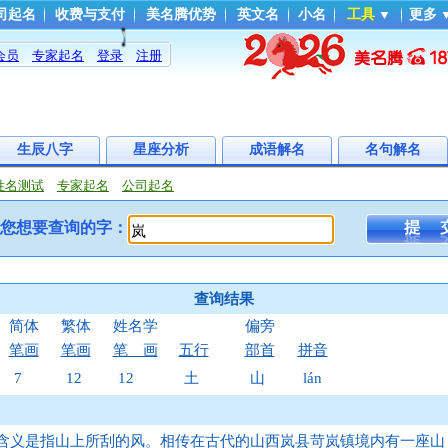
司起名
收费与支付
美名腾优势
英文名
小名
工具
▼
更多
会员
专家起名
登录
注册
生辰八字
星座分析
成语解名
名句解名
姓名测试
专家起名
公司起名
您想要查询的字：
查询结果
简体
繁体
姓名学
偏旁
笔画
笔画
笔 画
五行
部首
拼音
7
12
12
土
山
lán
含义是指山上所刮的风。相传在古代的山西岚县苛岚镇境内有一座山