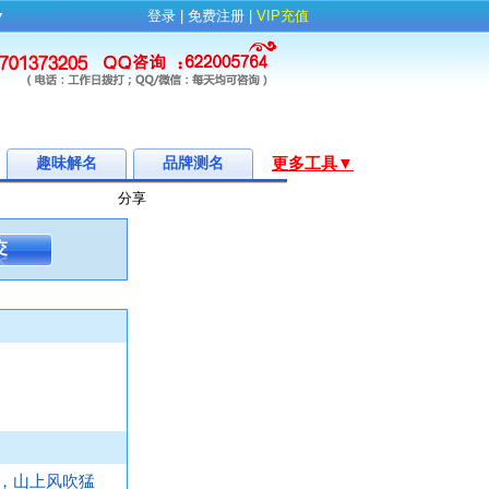
▼
登录
| 
免费注册
| 
VIP充值
趣味解名
品牌测名
更多工具▼
分享
，山上风吹猛