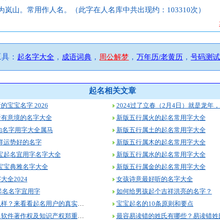
为岚山。常用作人名。（此字在人名库中共出现约：103310次）
工具：
，
，
，
，
起名字大全
成语词典
周公解梦
万年历/老黄历
号码测
起名相关文章
宝宝名字 2026
听有意境的名字大全
新版五行属火的起名常用字大全
听的名字用字大全属马
新版五行属土的起名常用字大全
吉祥运势好的名字
新版五行属木的起名常用字大全
男宝宝起名宜用字名字大全
新版五行属水的起名常用字大全
女宝宝典雅名字大全
新版五行属金的起名常用字大全
全2024
女孩诗意最好听的名字大全
孩起名名字宜用字
如何给男孩起个吉祥洪亮的名字？
美名腾起名怎么样？来看看起名用户的真实评价！
宝宝起名的10条原则和要点
美名腾智能起名软件著作权及知识产权郑重声明
最容易读错的姓氏有哪些？易读错姓