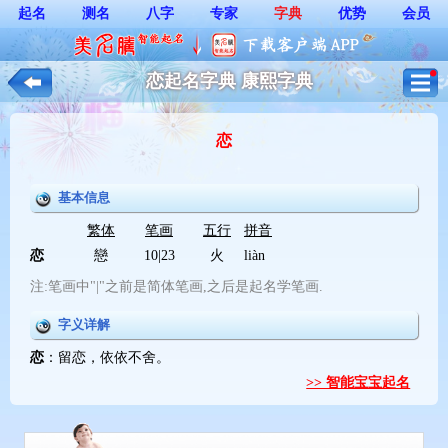
起名
测名
八字
专家
字典
优势
会员
恋起名字典 康熙字典
恋
基本信息
繁体
笔画
五行
拼音
恋
戀
10|23
火
liàn
注:笔画中"|"之前是简体笔画,之后是起名学笔画.
字义详解
恋
：留恋，依依不舍。
>> 智能宝宝起名