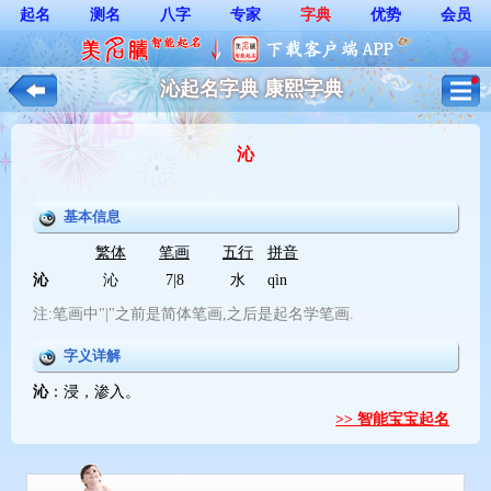
起名
测名
八字
专家
字典
优势
会员
沁起名字典 康熙字典
沁
基本信息
繁体
笔画
五行
拼音
沁
沁
7|8
水
qìn
注:笔画中"|"之前是简体笔画,之后是起名学笔画.
字义详解
沁
：浸，渗入。
>> 智能宝宝起名