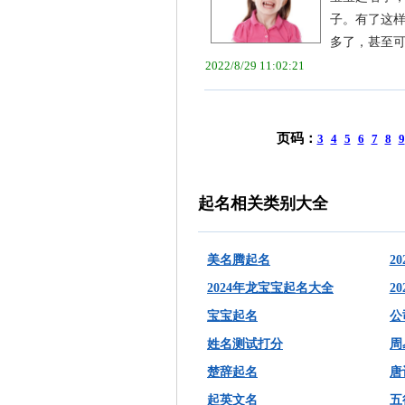
子。有了这
多了，甚至可以
2022/8/29 11:02:21
页码：
3
4
5
6
7
8
9
起名相关类别大全
美名腾起名
2
2024年龙宝宝起名大全
2
宝宝起名
公
姓名测试打分
周
楚辞起名
唐
起英文名
五