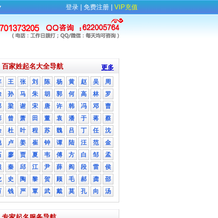
▼
登录
| 
免费注册
| 
VIP充值
百家姓起名大全导航
更多
李
王
张
刘
陈
杨
黄
赵
吴
周
徐
孙
马
朱
胡
郭
何
高
林
罗
郑
梁
谢
宋
唐
许
韩
冯
邓
曹
彭
曾
萧
田
董
袁
潘
于
蒋
蔡
余
杜
叶
程
苏
魏
吕
丁
任
沈
姚
卢
姜
崔
钟
谭
陆
汪
范
金
石
廖
贾
夏
韦
傅
方
白
邹
孟
熊
秦
邱
江
尹
薛
阎
段
雷
侯
龙
史
陶
黎
贺
顾
毛
郝
龚
邵
万
钱
严
覃
武
戴
莫
孔
向
汤
专家起名服务导航