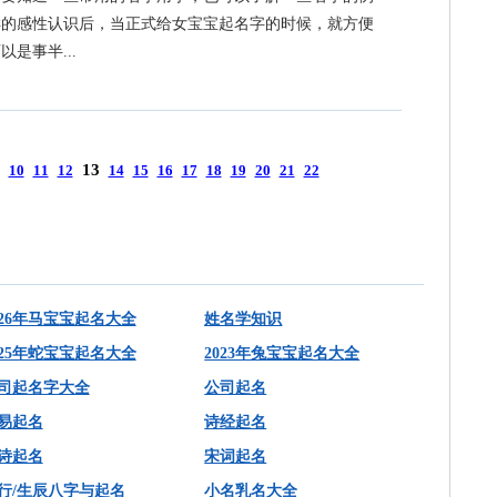
样的感性认识后，当正式给女宝宝起名字的时候，就方便
是事半...
13 
10
11
12
14
15
16
17
18
19
20
21
22
026年马宝宝起名大全
姓名学知识
025年蛇宝宝起名大全
2023年兔宝宝起名大全
司起名字大全
公司起名
易起名
诗经起名
诗起名
宋词起名
行/生辰八字与起名
小名乳名大全