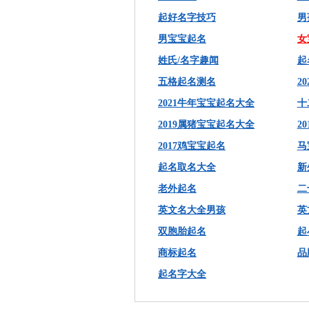
起好名字技巧
男
男宝宝起名
女
姓氏/名字趣闻
起
五格起名测名
2
2021牛年宝宝起名大全
十
2019属猪宝宝起名大全
2
2017鸡宝宝起名
马
起名取名大全
新
老外起名
二
英文名大全男孩
英
双胞胎起名
起
商标起名
品
起名字大全