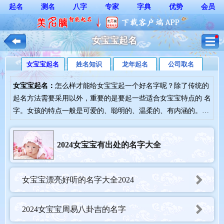
起名
测名
八字
专家
字典
优势
会员
女宝宝起名
女宝宝起名
姓名知识
龙年起名
公司取名
女宝宝起名：
怎么样才能给女宝宝起一个好名字呢？除了传统的
起名方法需要采用以外，重要的是要起一些适合女宝宝特点的 名
字。女孩的特点一般是可爱的、聪明的、温柔的、有内涵的。那
么在给女宝宝起名字的时候，要多注意诗词歌 赋的采用。给女宝
宝起一个好听吉祥的名字，其方法和名字大全会美名腾（www.m
2024女宝宝有出处的名字大全
eimingteng.com)一一展示。
女宝宝漂亮好听的名字大全2024
2024女宝宝周易八卦吉的名字