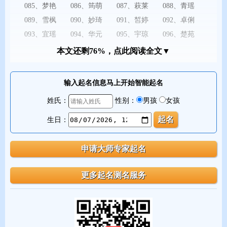
085、梦艳 086、筠萌 087、萩莱 088、青瑶
089、雪枫 090、妙琦 091、皙婷 092、卓俐
093、宜瑶 094、华元 095、宇琼 096、楚苑
097、明萱 098、淑聪 099、乐垚 100、云蓉
本文还剩76%，点此阅读全文▼
输入起名信息马上开始智能起名
姓氏：
性别：
男孩
女孩
生日：