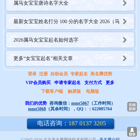
瑜从生肖上看，生肖为龙，名字中应有王部首为吉，瑜的部首为
属马女宝宝唐诗名字大全
王。
字义曼表示柔美、曼柔、曼妙；瑜表示美玉、美好、瑜玉，意义优
最新女宝宝姓名打分 100 分的名字大全 2026（马
美。
音律曼、瑜的读音是màn、yú，声调为去声、阳平，音律优美，朗
年）
2026属马女宝宝起名如何选字
朗上口。
更多“女宝宝起名”相关文章
【佳熙】
登录
注册
自助会员
专家起名
美名腾优势
佳从生肖上看，生肖为龙，名字中应有亻部首为吉，佳的部首为
VIP会员购买
申请专家起名
支付方式
更多
亻。
下载客户端
触屏版
电脑版
字义佳表示美好、吉祥、佳冶；熙表示振兴、幸福、和乐，意义优
我们的优势
咨询微信：
mmt5067
（工作时间）
美。
mmt5068
（其余时间），QQ：：
622005764
音律佳、熙的读音是jiā、xī，声调为阴平、阴平，音律优美，朗朗
电话咨询：
187 0137 3205
上口。
©2007-2026 北京美名腾网络技术有限公司
- 
美名腾介绍