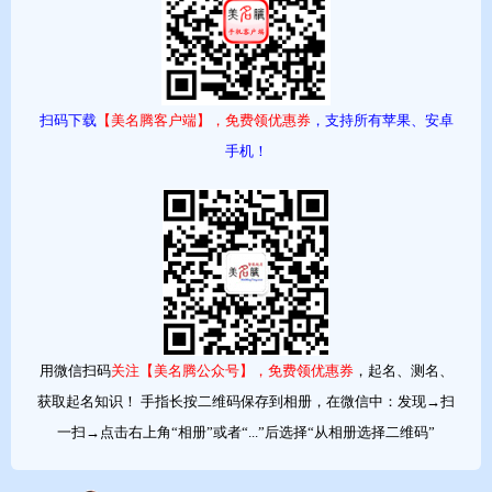
2、女宝宝属龙100个好听的名字起名小技巧
扫码下载
【美名腾客户端】，免费领优惠券
，支持所有苹果、安卓
（1）、属龙女宝宝起名用阴柔亲昵的双名
手机！
按读音习惯，重叠字一般读轻声，用重叠字双名，能给人一种
阴柔亲昵的感觉。 如：婷婷、倩倩、丽丽、红红、盼盼、芳芳、
媛媛、莎莎、丹丹、双双、秀秀等。
女宝宝起名用字的讲究、美丽彩艳的女名用字
爱美是女性的天性，用美丽彩艳的字起名，可增添女性的美
感。
用微信扫码
关注【美名腾公众号】，免费领优惠券
，起名、测名、
获取起名知识！ 手指长按二维码保存到相册，在微信中：发现→扫
（2）、属龙女宝宝起名用形容女性神态字
一扫→点击右上角“相册”或者“...”后选择“从相册选择二维码”
用形容女性神态字更能表现女性神态优雅妙曼。 常用的字