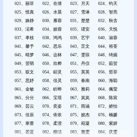
021、丽菲 022、在倩 023、月天 024、钧天
025、惜真 026、水晨 027、雪淋 028、智亮
029、姝静 030、雁蓉 031、楚楚 032、秋含
033、渃希 034、姣蓉 035、珺安 036、天悦
037、孝枝 038、鸿鸿 039、艺宇 040、淑蓉
041、馨予 042、思乐 043、芷文 044、裕荃
045、晴梦 046、达林 047、雯琼 048、绮嫣
049、翌萌 050、欣桦 051、丹仪 052、茹贺
053、驭文 054、鉊灵 055、英英 056、哲菲
057、思妤 058、佳灵 059、春南 060、海聪
061、金敏 062、盺晔 063、雅莉 064、佩莹
065、分分 066、宝瑶 067、岚岚 068、陈宸
069、芸云 070、奕姿 071、雨涵 072、娇怡
073、佳辰 074、依依 075、姣杰 076、楠媛
077、寒蕾 078、柔澄 079、宛凝 080、紫妍
081、若蓝 082、柳洁 083、雅雯 084、庆雯