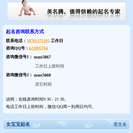
有：媚、婉、娴、妩、娇、娜等字。 如：翠媚、婉如、淑娴、妩
玉、凤娇、丽娜等
女宝宝起名用字的讲究、突出品性和女德的女名用字
起名咨询联系方式
中国传统文化对女性品性和道德的要求，也是女性用名的一
个特色。 常用的字有：贞、淑、贤、端、庄、娴、静、洁、慧、
联系电话：
18701373205
工作日
咨询QQ号：
622005764
巧、雅等。 如：贞茵、淑芬、芳贤、巧端、兰庄、月娴、文静、
莹洁、晓慧、巧云、秀雅等。
咨询微信号1：
工作日上班时间
（3）、属龙女宝宝起名讲究寓意好
咨询微信号2：
其它时间
凡事都讲究一个好彩头、好寓意，碟子碎了便是岁岁平，名字也要
讲究好寓意，如：云露 唐?姚崇《秋夜望月》：“灼灼云枝净，光光
说明：在线咨询时间9:30 - 21:30。
草露园。”
电话工作日上班时间，微信/QQ周一到周日均可。
女宝宝起名
英文名