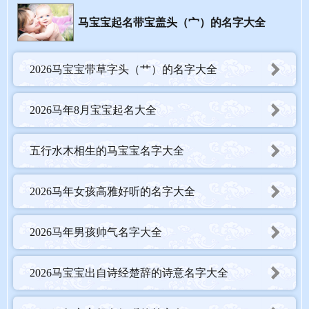
星野：星空下的原野，正是骏马奔驰的天地，画面感十足，适合男
马宝宝起名带宝盖头（宀）的名字大全
孩。
清妍：“清”显纯净，“妍”表美丽，适合气质清雅的女孩。
2026马宝宝带草字头（艹）的名字大全
云驰：取自“云卷云舒”，寓意自由洒脱、志向高远，适合男孩。
2026马年8月宝宝起名大全
初萱：萱草代表母爱与无忧，寄愿孩子一生顺遂安乐，清新别致。
五行水木相生的马宝宝名字大全
五、2026马年8月取名小贴士：避开误区，锦上添花
2026马年女孩高雅好听的名字大全
为八月马宝宝取名时，除了选用好字，也需注意传统习俗中的一些
2026马年男孩帅气名字大全
讲究：
2026马宝宝出自诗经楚辞的诗意名字大全
规避相冲字根：传统认为马与鼠相冲、与牛相害，名字中宜避
开“子、鼠、丑、牛”等字根。