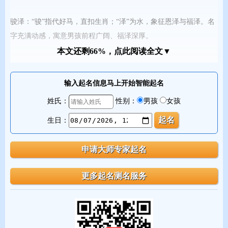
骏泽：“骏”指代好马，直扣生肖；“泽”为水，象征恩泽与福泽。名
字充满动感，寓意男孩前程广阔、福泽深厚。
本文还剩66%，点此阅读全文▼
霖轩：“霖”为甘霖，能有效平衡火旺之势；“轩”指气宇轩昂，气质
不凡。
输入起名信息马上开始智能起名
姓氏：
性别：
男孩
女孩
辰逸：“辰”字根取“龙马精神”之吉意，能增强活力；“逸”有潇洒自
生日：
在之意，整体寓意如星辰般闪耀、潇洒不羁。
瑞麟：麒麟是祥瑞之兽，“瑞”含吉祥之意，“麟”呼应马年，寓意孩
子如麒麟般尊贵不凡。
三、2026马年8月女宝宝好名推荐：温婉与诗意并存
八月的女孩，名字可以融合初秋的清润与夏末的灵动。