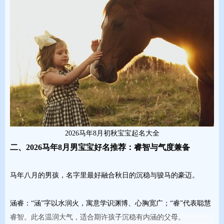
2026马年8月初秋宝宝起名大全
二、2026马年8月男宝宝好名推荐：睿智与气度兼备
马年八月的男孩，名字里最好融合秋日的沉稳与骏马的豪迈。
涵睿：“涵”字以水润火，寓意学识渊博、心胸宽广；“睿”代表聪慧
睿智。此名温润大气，适合期许孩子沉稳有内涵的父母。