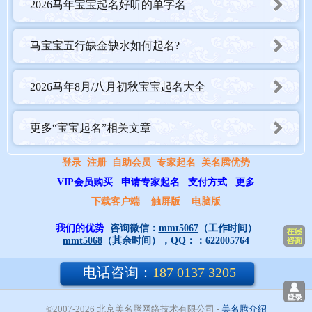
2026马年宝宝起名好听的单字名
慎用“田”“口”等局限字：马儿喜在广阔天地驰骋，“田”字有耕田辛
马宝宝五行缺金缺水如何起名?
劳之象，“口”字如“困”局，被认为不利于马儿施展才华。
避免水势过猛：虽然补水有益，但“江、河、海”等过于泛滥的字，
2026马年8月/八月初秋宝宝起名大全
传统上认为可能让马儿“失足”，选用“溪、涵、汐”这类温润的水象
字更为妥当。
更多“宝宝起名”相关文章
一个好名字，凝聚着父母的爱与期许，也将伴随孩子走过漫长人
登录
注册
自助会员
专家起名
美名腾优势
生。愿每个马年八月的小宝贝，都能带着这份美好的祝福，如骏马
VIP会员购买
申请专家起名
支付方式
更多
般自由驰骋，前程似锦。
下载客户端
触屏版
电脑版
我们的优势
咨询微信：
mmt5067
（工作时间）
马宝宝起名专业工具推荐，
宝宝起名
，
姓名测试打分
，
大师起名
mmt5068
（其余时间），QQ：：
622005764
电话咨询：
187 0137 3205
©2007-2026 北京美名腾网络技术有限公司
- 
美名腾介绍