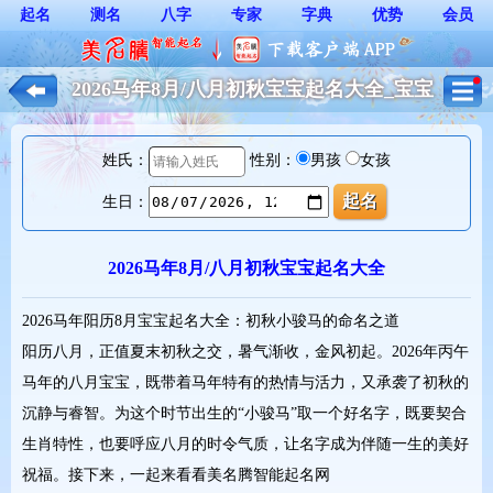
起名
测名
八字
专家
字典
优势
会员
2026马年8月/八月初秋宝宝起名大全_宝宝
起名*
姓氏：
性别：
男孩
女孩
生日：
2026马年8月/八月初秋宝宝起名大全
2026马年阳历8月宝宝起名大全：初秋小骏马的命名之道
阳历八月，正值夏末初秋之交，暑气渐收，金风初起。2026年丙午
马年的八月宝宝，既带着马年特有的热情与活力，又承袭了初秋的
沉静与睿智。为这个时节出生的“小骏马”取一个好名字，既要契合
生肖特性，也要呼应八月的时令气质，让名字成为伴随一生的美好
祝福。接下来，一起来看看美名腾智能起名网