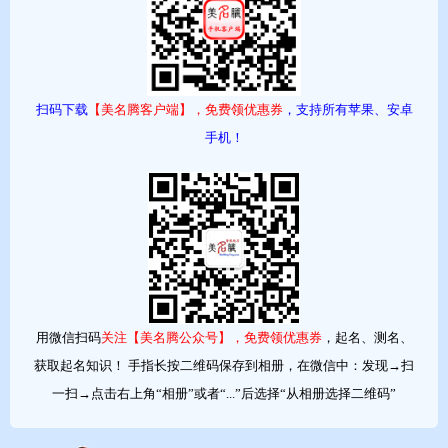
芷宁：“芷”为香草，是马儿喜食的植物，象征高洁芬芳；“宁”为安
宁，显温婉从容。名字清新雅致，寓意生活安稳无忧。
扫码下载
【美名腾客户端】，免费领优惠券
，支持所有苹果、安卓
语汐：“语”意为文雅，“汐”为潮汐之水，灵动而富有诗意。音律优
手机！
美，给人温柔知性的感觉。
书瑶：“书”指典籍学识，寓才情满腹；“瑶”为美玉，喻纯洁高贵。
自带文雅书香气息，期许女孩品性如玉。
月瑶：八月临近中秋，月圆人团圆，“月瑶”如秋月般皎洁明亮，古
典雅致。
用微信扫码
关注【美名腾公众号】，免费领优惠券
，起名、测名、
获取起名知识！ 手指长按二维码保存到相册，在微信中：发现→扫
沐瑶：含“氵”和“木”字根，寓意被温柔与福气滋养，清润动人。
一扫→点击右上角“相册”或者“...”后选择“从相册选择二维码”