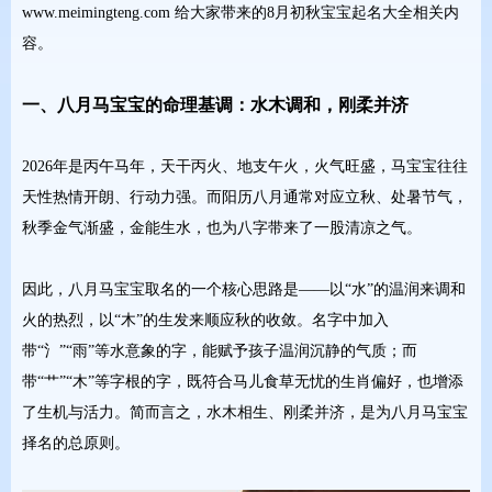
www.meimingteng.com 给大家带来的8月初秋宝宝起名大全相关内
容。
一、八月马宝宝的命理基调：水木调和，刚柔并济
2026年是丙午马年，天干丙火、地支午火，火气旺盛，马宝宝往往
天性热情开朗、行动力强。而阳历八月通常对应立秋、处暑节气，
秋季金气渐盛，金能生水，也为八字带来了一股清凉之气。
因此，八月马宝宝取名的一个核心思路是——以“水”的温润来调和
火的热烈，以“木”的生发来顺应秋的收敛。名字中加入
带“氵”“雨”等水意象的字，能赋予孩子温润沉静的气质；而
带“艹”“木”等字根的字，既符合马儿食草无忧的生肖偏好，也增添
了生机与活力。简而言之，水木相生、刚柔并济，是为八月马宝宝
择名的总原则。