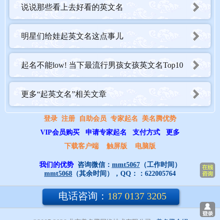
说说那些看上去好看的英文名
Chloe：
本身就是个奢侈品牌名字，起这个名字的女生都有点个性，低调有
明星们给娃起英文名这点事儿
钱。不要小看他们，穿的用的都不便宜。
起名不能low! 当下最流行男孩女孩英文名Top10
Carrie：
爽快，明朗，没有公主病，做事情比较麻利，可以很疯，可以很
更多“起英文名”相关文章
静，是很做好朋友。
登录
注册
自助会员
专家起名
美名腾优势
Catherine/Katherine：
VIP会员购买
申请专家起名
支付方式
更多
大姐类型，比同龄人成熟，爱打扮，爱运动，爱逛街，工作喜欢偷
下载客户端
触屏版
电脑版
懒，不是那么认真。
我们的优势
咨询微信：
mmt5067
（工作时间）
mmt5068
（其余时间），QQ：：
622005764
Coco：
电话咨询：
187 0137 3205
Coco你懂的，超爱美，最有网红倾向的的女生，没心机，大咧咧。