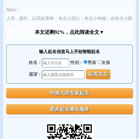
Alice：
人高，腿长，以高妹著称，有点小花心，有点小神秘，也有点小能
力。
本文还剩92%，点此阅读全文▼
Amanda：
输入起名信息马上开始智能起名
财务的Amanda都很难搞，有木有，腹黑和机智名存，逻辑性比较
好的女生。
姓名：
性别：
男孩
女孩
愿望：
Apple：
乖乖女的典范，圆圆的脸蛋，微胖的身形，没什么企图行，过好自
己的小日子，做好本职工作就万事大吉啦。
Anna：
粗线条，有男生气质，不拘小节的典范。很难出美女。