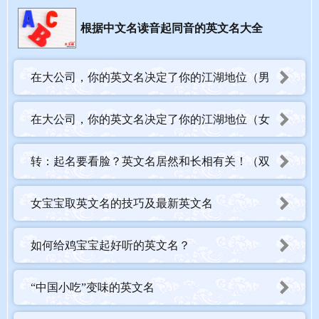
Cissy/Cici：
根据中文名读音起同音的英文名大全
小巧型女生，可爱，很多面，工作和生活完全不是一个状态。内心
住着逗逼。
在大公司，你的英文名决定了你的江湖地位（男
Cherry：
生篇大全）
在大公司，你的英文名决定了你的江湖地位（女
非常高频的女名，她们性格开朗，自然大方，没什么上进心，很少
做到高层。
生篇大全）
转：起名要看脸？英文名居然和长相有关！（双
Claire：
语）
又是一个非常高频的女名，非常容易重名，超多女孩叫Claie, 有事
女宝宝取英文名的技巧及最新英文名
业心，企图心，雷厉风行。都比较瘦。颜值不高的也会打扮。
如何给鸡宝宝起好听的英文名？
Cecilia：
身体都不错，都比较健硕，这是个出大咖的名字，大气，沉稳，有
“中国小吃”变味的英文名
发展。职业女性的名字。