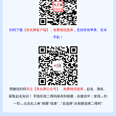
Angel/Angela：
颜值都不错，外表都算精致，内心都住着小公主，工作认真，非常
低调的传播八卦，对外界事物表现的漠不关心其实都是假象。
扫码下载
【美名腾客户端】，免费领优惠券
，支持所有苹果、安卓
Ayuki/Akira/yuki：
手机！
短发，二次元，小眼睛，颜值可以忽略。很宅很窄。动漫达人。
April：
中长发，外表精致，爱打扮，工作没什么上进心，谈恋爱高手。
Anita：
Anita都很干练，大多是小个子，至少也是个高级经理。短发干练
型，当老婆非常舒心，只会赚钱不花钱。
用微信扫码
关注【美名腾公众号】，免费领优惠券
，起名、测名、
获取起名知识！ 手指长按二维码保存到相册，在微信中：发现→扫
Ada：
一扫→点击右上角“相册”或者“...”后选择“从相册选择二维码”
IT女喜欢叫Ada，有点喜欢装傻，其实很机灵。