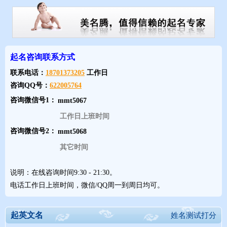
- B开头的女生英文名 -
Brenda：
起名咨询联系方式
联系电话：
18701373205
工作日
短发、短发、短发，专业、专业、专业，男孩子气超重的女生，爱
咨询QQ号：
622005764
生活，爱运动。
咨询微信号1：
Betty：
工作日上班时间
说丑女你会打我吧，不仅卖相一般，还喜欢搞是非，搞小团体高
咨询微信号2：
手。
其它时间
Bonnie：
说明：在线咨询时间9:30 - 21:30。
电话工作日上班时间，微信/QQ周一到周日均可。
爱美，爱漂亮，公关职位超多Bonnie, 心机略重。
起英文名
- C开头的女生英文名 -
姓名测试打分