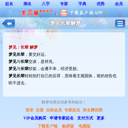
起名
测名
八字
专家
字典
优势
会员
梦见长辈解梦
梦见：长辈 解梦
梦见
长辈
，要交好运。
梦见
与
长辈
交谈，是祥兆。
梦见
与
长辈
吵架，会遭不幸，经济受损。
梦见
长辈
轻轻拍打自己的后背，意味着主观固执，谁的劝告也
听不进去。
解梦结果仅供参考和娱乐！ 
登录
注册
自助会员
专家起名
美名腾优势
VIP会员购买
申请专家起名
支付方式
更多
下载客户端
触屏版
电脑版