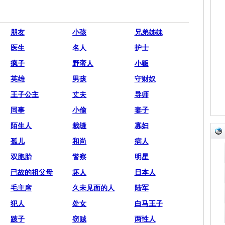
朋友
小孩
兄弟姊妹
医生
名人
护士
疯子
野蛮人
小贩
英雄
男孩
守财奴
王子公主
丈夫
导师
同事
小偷
妻子
陌生人
裁缝
寡妇
孤儿
和尚
病人
双胞胎
警察
明星
已故的祖父母
坏人
日本人
毛主席
久未见面的人
陆军
犯人
处女
白马王子
跛子
窃贼
两性人