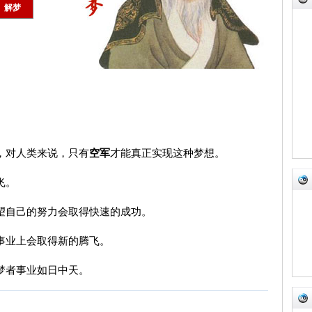
，对人类来说，只有
空军
才能真正实现这种梦想。
飞。
望自己的努力会取得快速的成功。
事业上会取得新的腾飞。
梦者事业如日中天。