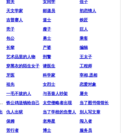
前夫
女同学
侄子
天文学家
邮递员
初恋情人
吉普赛人
道士
铁匠
秃子
瘦子
巨人
包公
勇士
乘客
长辈
产婆
编辑
艺术品里的人物
刑警
王太子
穿黑衣的陌生女子
请医生
工程师
牙医
科学家
宰相,丞相
祖先
女烈士
恋爱对象
一毛不拔的人
与吝啬人吵架
屠夫
华贵服装的人聚集在一起
铁公鸡送钱给自己
太空侵略者出现
当了图书馆馆长
出
仇人出狱
当了学校的负责人
别人写文章
保姆
老寿星
闯入者
苦行者
博士
服务员