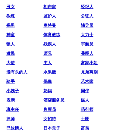
丑女
相声家
经纪人
教练
监护人
公证人
裸男
奥特曼
辅导员
神童
体育教练
大力士
猿人
残疾人
宇航员
难民
师兄
聋哑人
大使
主人
富家小姐
没有头的人
水果贩
兄弟离别
骑手
偶像
艺术家
小姨子
奶妈
同伴
表亲
酒店服务员
媒人
班主任
售票员
药剂师
律师
女招待
土匪
已故情人
日本鬼子
富翁