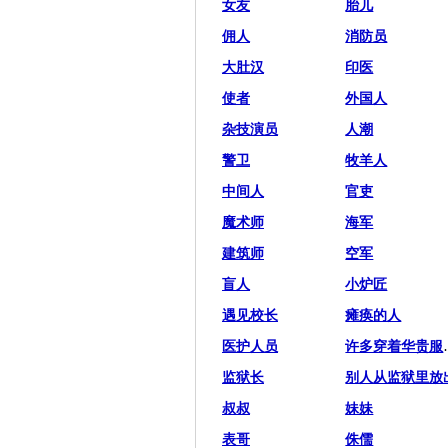
女友
胎儿
佣人
消防员
大肚汉
印医
使者
外国人
杂技演员
人潮
警卫
牧羊人
中间人
官吏
魔术师
海军
建筑师
空军
盲人
小炉匠
遇见校长
瘫痪的人
许多穿着
医护人员
监狱长
别人从监狱里放
叔叔
妹妹
表哥
侏儒