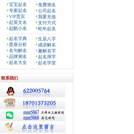
宝宝起名
免费测名
专家起名
公司起名
VIP贵宾
我要充值
起英文名
支付方式
起酷小名
蛇年起名
起名字典
生辰八字
星座分析
成语解名
名句解名
趣解名字
品牌测名
起名用字
起名大全
起名学堂
联系我们