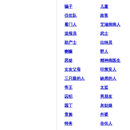
骗子
儿童
仪仗队
政客
看门人
艾滋病病人
送报员
武士
助产士
出纳员
喇嘛
野人
恶徒
精神病医生
女友父母
印第安人
三只眼的人
缺席的人
帝王
太监
囚犯
男朋友
园丁
灰姑娘
贵族
外婆
特务
合伙人