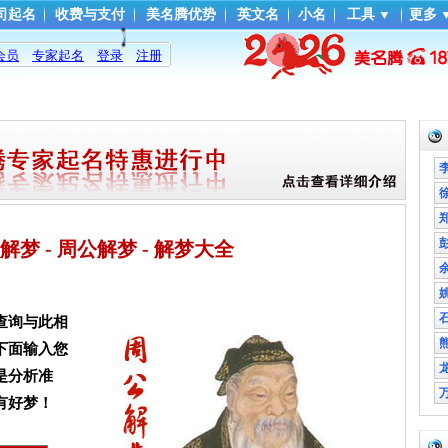
司起名
收费与支付
美名腾优势
英文名
小名
工具
▼
更多
会员
专家起名
登录
注册
梦 - 周公解梦 - 解梦大全
查询与此相
下面输入您
是分析准
有好梦！