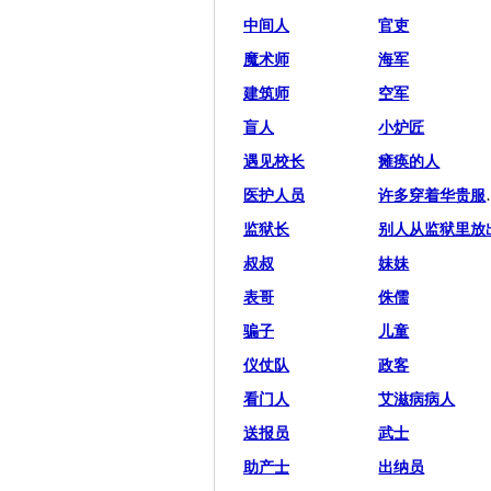
中间人
官吏
魔术师
海军
建筑师
空军
盲人
小炉匠
遇见校长
瘫痪的人
许多穿着
医护人员
监狱长
别人从监狱里放
叔叔
妹妹
表哥
侏儒
骗子
儿童
仪仗队
政客
看门人
艾滋病病人
送报员
武士
助产士
出纳员