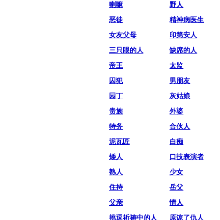
喇嘛
野人
恶徒
精神病医生
女友父母
印第安人
三只眼的人
缺席的人
帝王
太监
囚犯
男朋友
园丁
灰姑娘
贵族
外婆
特务
合伙人
泥瓦匠
白痴
矮人
口技表演者
熟人
少女
住持
岳父
父亲
情人
挑逗祈祷中的人
原谅了仇人