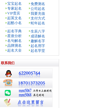
宝宝起名
免费测名
专家起名
公司起名
VIP贵宾
我要充值
起英文名
支付方式
起酷小名
蛇年起名
起名字典
生辰八字
星座分析
成语解名
名句解名
趣解名字
品牌测名
起名用字
起名大全
起名学堂
联系我们