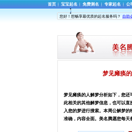
首页
宝宝起名
免费测名
专家起名
公
您好！想畅享最优质的起名服务吗？
自助
梦见瘫痪的人
梦见瘫痪的人解梦分析如下，您还
此相关的其他解梦信息，也可以直
入您的梦进行搜索。本周公解梦的
准确，内容全面。美名腾愿您每天