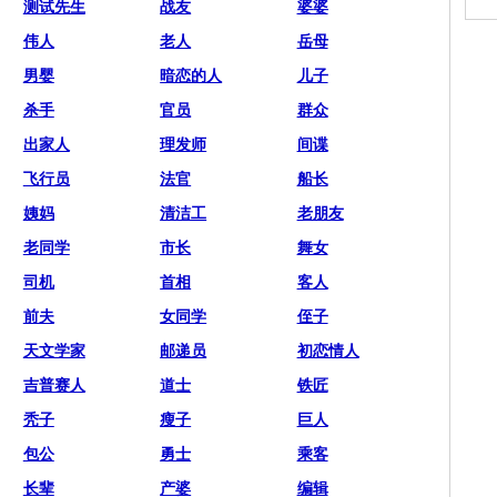
测试先生
战友
婆婆
伟人
老人
岳母
男婴
暗恋的人
儿子
杀手
官员
群众
出家人
理发师
间谍
飞行员
法官
船长
姨妈
清洁工
老朋友
老同学
市长
舞女
司机
首相
客人
前夫
女同学
侄子
天文学家
邮递员
初恋情人
吉普赛人
道士
铁匠
秃子
瘦子
巨人
包公
勇士
乘客
长辈
产婆
编辑