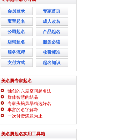
会员登录
专家首页
宝宝起名
成人改名
公司起名
产品起名
店铺起名
服务必读
服务流程
收费标准
支付方式
起名知识
美名腾专家起名
独创的六度空间起名法
群体智慧的结晶
专家头脑风暴精选好名
丰富的名字解释
一次付费满意为止
美名腾起名实用工具箱