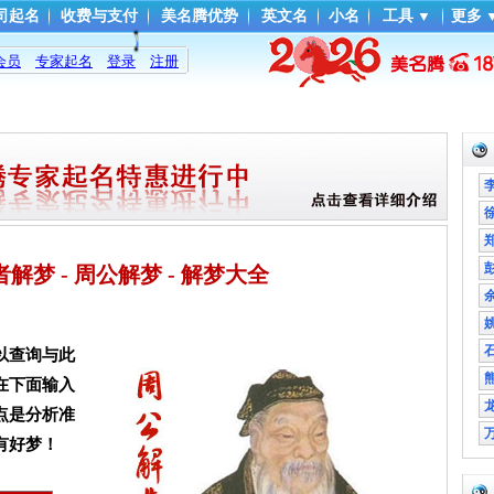
司起名
收费与支付
美名腾优势
英文名
小名
工具
▼
更多
会员
专家起名
登录
注册
解梦 - 周公解梦 - 解梦大全
以查询与此
在下面输入
点是分析准
有好梦！