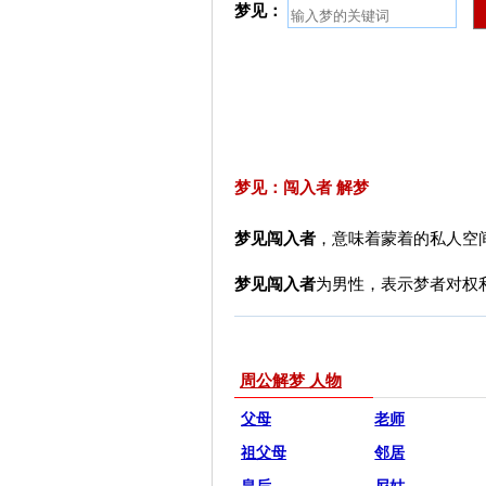
梦见：
梦见：闯入者 解梦
梦见
闯入者
，意味着蒙着的私人空
梦见
闯入者
为男性，表示梦者对权
周公解梦 人物
父母
老师
祖父母
邻居