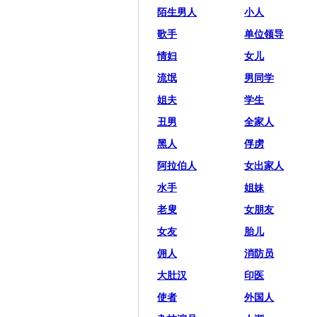
陌生男人
小人
歌手
单位领导
情妇
女儿
流氓
男同学
姐夫
学生
丑男
全家人
黑人
俘虏
阿拉伯人
女出家人
水手
姐妹
老叟
女朋友
女友
胎儿
佣人
消防员
大肚汉
印医
使者
外国人