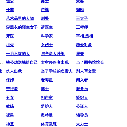
包公
勇士
乘客
长辈
产婆
编辑
艺术品里的人物
刑警
王太子
穿黑衣的陌生女子
请医生
工程师
牙医
科学家
宰相,丞相
祖先
女烈士
恋爱对象
一毛不拔的人
与吝啬人吵架
屠夫
华贵服装的人聚集在一起
铁公鸡送钱给自己
太空侵略者出现
当了图书馆馆长
出
仇人出狱
当了学校的负责人
别人写文章
保姆
老寿星
闯入者
苦行者
博士
服务员
丑女
相声家
经纪人
教练
监护人
公证人
裸男
奥特曼
辅导员
神童
体育教练
大力士