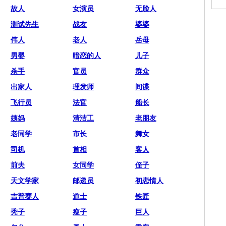
故人
女演员
无脸人
测试先生
战友
婆婆
伟人
老人
岳母
男婴
暗恋的人
儿子
杀手
官员
群众
出家人
理发师
间谍
飞行员
法官
船长
姨妈
清洁工
老朋友
老同学
市长
舞女
司机
首相
客人
前夫
女同学
侄子
天文学家
邮递员
初恋情人
吉普赛人
道士
铁匠
秃子
瘦子
巨人