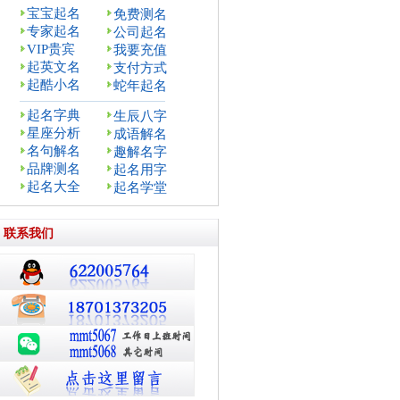
宝宝起名
免费测名
专家起名
公司起名
VIP贵宾
我要充值
起英文名
支付方式
起酷小名
蛇年起名
起名字典
生辰八字
星座分析
成语解名
名句解名
趣解名字
品牌测名
起名用字
起名大全
起名学堂
联系我们