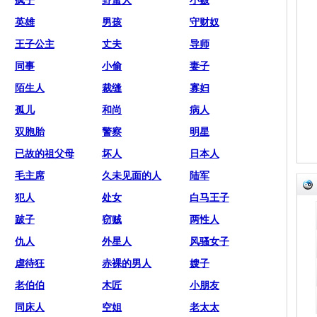
疯子
野蛮人
小贩
英雄
男孩
守财奴
王子公主
丈夫
导师
同事
小偷
妻子
陌生人
裁缝
寡妇
孤儿
和尚
病人
双胞胎
警察
明星
已故的祖父母
坏人
日本人
毛主席
久未见面的人
陆军
犯人
处女
白马王子
跛子
窃贼
两性人
仇人
外星人
风骚女子
虐待狂
赤裸的男人
嫂子
老伯伯
木匠
小朋友
同床人
空姐
老太太