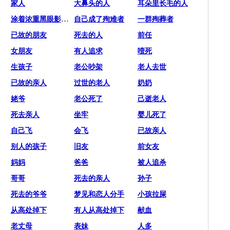
家人
大鼻头的人
耳朵里长毛的人
涂着浓重黑眼影的女人
自己成了殉难者
一群殉葬者
已故的朋友
死去的人
前任
女朋友
有人追求
噎死
生孩子
老公吵架
老人去世
已故的亲人
过世的老人
奶奶
姥爷
老公死了
己逝老人
死去亲人
坐牢
婴儿死了
自己飞
会飞
已故亲人
别人的孩子
旧友
前女友
妈妈
爸爸
被人追杀
哥哥
死去的亲人
孙子
死去的爷爷
梦见和恋人分手
小孩拉屎
从高处掉下
有人从高处掉下
献血
老丈母
表妹
人多