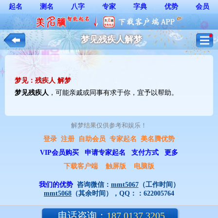
起名
测名
八字
专家
字典
优势
会员
梦见残疾人解梦
梦见：残疾人 解梦
梦见
残疾人
，可能亲戚或同事有求于你，宜予以帮助。
解梦结果仅供参考和娱乐！ 
登录
注册
自助会员
专家起名
美名腾优势
VIP会员购买
申请专家起名
支付方式
更多
下载客户端
触屏版
电脑版
我们的优势
咨询微信：
mmt5067
（工作时间）
mmt5068
（其余时间），QQ：：
622005764
电话咨询：
187 0137 3205