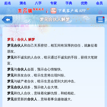
起名
测名
八字
专家
字典
优势
会员
梦见合伙人解梦
梦见：合伙人 解梦
梦见
合伙人
和自己关系密切，相互间有深厚的信任，就象征着
朋友。
梦见
和不诚实的人合伙，暗示通过不诚实的手段，获得大笔财
富。
梦见
与
合伙人
会面，预示会心情愉快。
梦见
和亲友合伙，暗示生意将出现纠纷。
梦见
与破产者合伙，暗示生意会受到大的冲击。
梦见
合伙人
很多，预示收入会大增。
梦见
和仇人合伙，意味着化解仇恨，和睦相处。
梦见
接受新的
合伙人
，意味着事业越做越大。