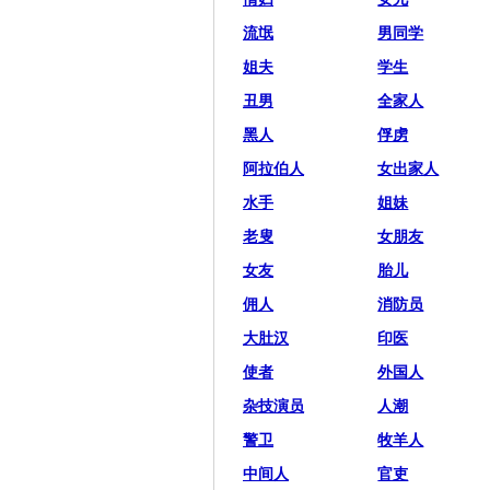
流氓
男同学
姐夫
学生
丑男
全家人
黑人
俘虏
阿拉伯人
女出家人
水手
姐妹
老叟
女朋友
女友
胎儿
佣人
消防员
大肚汉
印医
使者
外国人
杂技演员
人潮
警卫
牧羊人
中间人
官吏