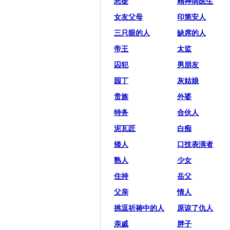
恶徒
精神病医生
女友父母
印第安人
三只眼的人
缺席的人
帝王
太监
囚犯
男朋友
园丁
灰姑娘
贵族
外婆
特务
合伙人
泥瓦匠
白痴
矮人
口技表演者
熟人
少女
住持
岳父
父亲
情人
挑逗祈祷中的人
原谅了仇人
亲戚
胖子