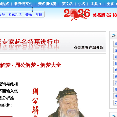
司起名
收费与支付
美名腾优势
英文名
小名
工具
▼
更多
会员
专家起名
登录
注册
梦 - 周公解梦 - 解梦大全
查询与此相
下面输入您
是分析准
有好梦！