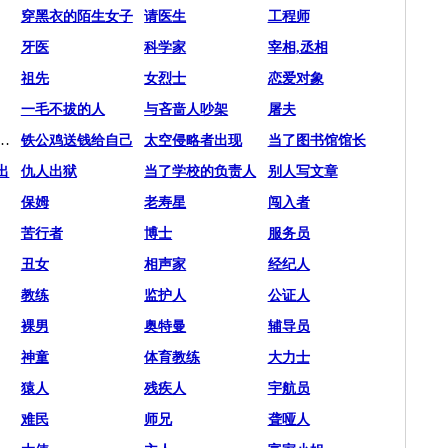
穿黑衣的陌生女子
请医生
工程师
牙医
科学家
宰相,丞相
祖先
女烈士
恋爱对象
一毛不拔的人
与吝啬人吵架
屠夫
华贵服装的人聚集在一起
铁公鸡送钱给自己
太空侵略者出现
当了图书馆馆长
出
仇人出狱
当了学校的负责人
别人写文章
保姆
老寿星
闯入者
苦行者
博士
服务员
丑女
相声家
经纪人
教练
监护人
公证人
裸男
奥特曼
辅导员
神童
体育教练
大力士
猿人
残疾人
宇航员
难民
师兄
聋哑人