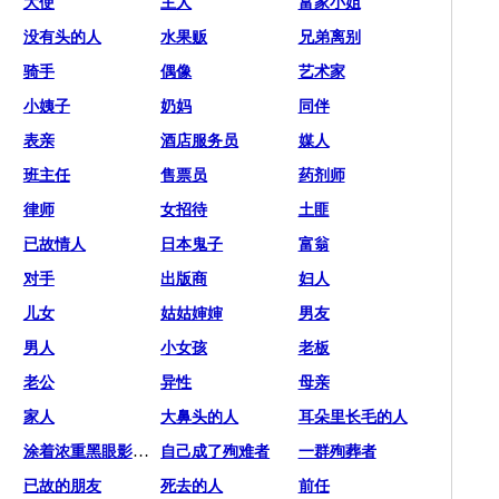
大使
主人
富家小姐
没有头的人
水果贩
兄弟离别
骑手
偶像
艺术家
小姨子
奶妈
同伴
表亲
酒店服务员
媒人
班主任
售票员
药剂师
律师
女招待
土匪
已故情人
日本鬼子
富翁
对手
出版商
妇人
儿女
姑姑婶婶
男友
男人
小女孩
老板
老公
异性
母亲
家人
大鼻头的人
耳朵里长毛的人
涂着浓重黑眼影的女人
自己成了殉难者
一群殉葬者
已故的朋友
死去的人
前任