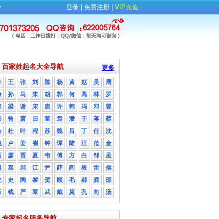
▼
登录
| 
免费注册
| 
VIP充值
百家姓起名大全导航
更多
李
王
张
刘
陈
杨
黄
赵
吴
周
徐
孙
马
朱
胡
郭
何
高
林
罗
郑
梁
谢
宋
唐
许
韩
冯
邓
曹
彭
曾
萧
田
董
袁
潘
于
蒋
蔡
余
杜
叶
程
苏
魏
吕
丁
任
沈
姚
卢
姜
崔
钟
谭
陆
汪
范
金
石
廖
贾
夏
韦
傅
方
白
邹
孟
熊
秦
邱
江
尹
薛
阎
段
雷
侯
龙
史
陶
黎
贺
顾
毛
郝
龚
邵
万
钱
严
覃
武
戴
莫
孔
向
汤
专家起名服务导航