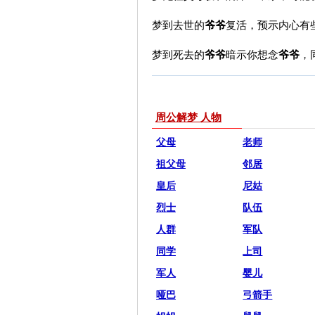
梦到去世的
爷爷
复活，预示内心有
梦到死去的
爷爷
暗示你想念
爷爷
，
周公解梦 人物
父母
老师
祖父母
邻居
皇后
尼姑
烈士
队伍
人群
军队
同学
上司
军人
婴儿
哑巴
弓箭手