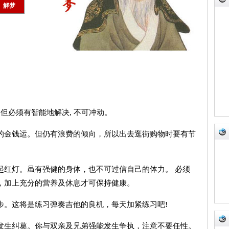
 但必须有智能地解决, 不可冲动。
的金钱运。但仍有浪费的倾向，所以出去逛街购物时要有节
起红灯。虽有强健的身体，也不可过信自己的体力。 必须
，加上充分的营养及休息才可保持健康。
步。这将是练习弹奏吉他的良机，每天加紧练习吧!
发生纠葛。你与双亲及兄弟强能发生争执，注意不要任性。