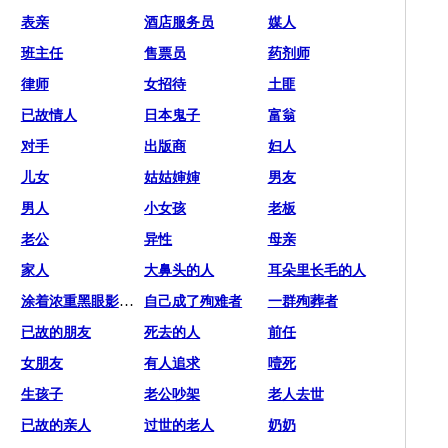
表亲
酒店服务员
媒人
班主任
售票员
药剂师
律师
女招待
土匪
已故情人
日本鬼子
富翁
对手
出版商
妇人
儿女
姑姑婶婶
男友
男人
小女孩
老板
老公
异性
母亲
家人
大鼻头的人
耳朵里长毛的人
涂着浓重黑眼影的女人
自己成了殉难者
一群殉葬者
已故的朋友
死去的人
前任
女朋友
有人追求
噎死
生孩子
老公吵架
老人去世
已故的亲人
过世的老人
奶奶