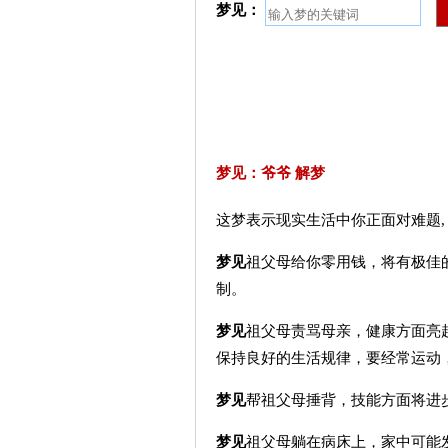
梦见：
梦见：爷爷 解梦
这梦表示现实生活中你正面对难题,
梦见
祖父母给你零用钱，将有极佳
制。
梦见
祖父母责骂母亲，健康方面亮
保持良好的生活规律，要经常运动
梦见
帮祖父母捶背，技能方面将进
梦见
祖父母躺在病床上，家中可能