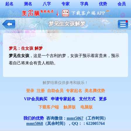
起名
测名
八字
专家
字典
优势
会员
梦见生女孩解梦
梦见：生女孩 解梦
梦见
生女孩
，这是一个吉利的梦，女孩子预示着富贵来，预示
着自己将来会有贵人相助。
解梦结果仅供参考和娱乐！ 
登录
注册
自助会员
专家起名
美名腾优势
VIP会员购买
申请专家起名
支付方式
更多
下载客户端
触屏版
电脑版
我们的优势
咨询微信：
mmt5067
（工作时间）
mmt5068
（其余时间），QQ：：
622005764