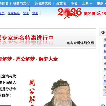
司起名
收费与支付
美名腾优势
英文名
小名
工具
▼
更多
会员
专家起名
登录
注册
解梦 - 周公解梦 - 解梦大全
以查询与此
在下面输入
点是分析准
有好梦！