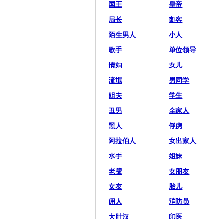
国王
皇帝
局长
刺客
陌生男人
小人
歌手
单位领导
情妇
女儿
流氓
男同学
姐夫
学生
丑男
全家人
黑人
俘虏
阿拉伯人
女出家人
水手
姐妹
老叟
女朋友
女友
胎儿
佣人
消防员
大肚汉
印医