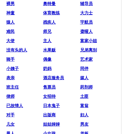
裸男
奥特曼
辅导员
神童
体育教练
大力士
猿人
残疾人
宇航员
难民
师兄
聋哑人
大使
主人
富家小姐
没有头的人
水果贩
兄弟离别
骑手
偶像
艺术家
小姨子
奶妈
同伴
表亲
酒店服务员
媒人
班主任
售票员
药剂师
律师
女招待
土匪
已故情人
日本鬼子
富翁
对手
出版商
妇人
儿女
姑姑婶婶
男友
男人
小女孩
老板