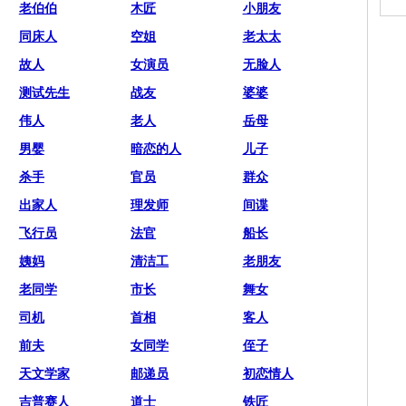
老伯伯
木匠
小朋友
同床人
空姐
老太太
故人
女演员
无脸人
测试先生
战友
婆婆
伟人
老人
岳母
男婴
暗恋的人
儿子
杀手
官员
群众
出家人
理发师
间谍
飞行员
法官
船长
姨妈
清洁工
老朋友
老同学
市长
舞女
司机
首相
客人
前夫
女同学
侄子
天文学家
邮递员
初恋情人
吉普赛人
道士
铁匠