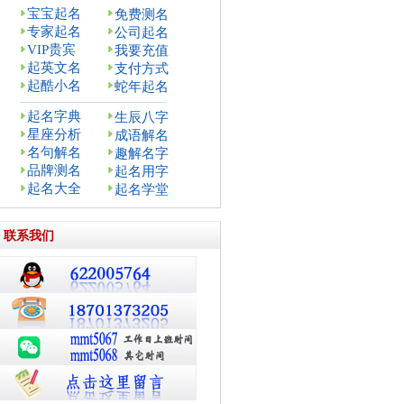
宝宝起名
免费测名
专家起名
公司起名
VIP贵宾
我要充值
起英文名
支付方式
起酷小名
蛇年起名
起名字典
生辰八字
星座分析
成语解名
名句解名
趣解名字
品牌测名
起名用字
起名大全
起名学堂
联系我们