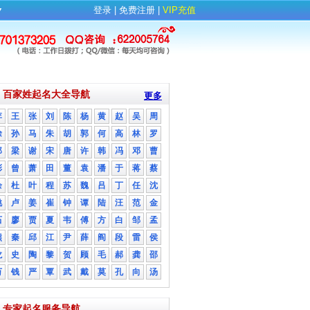
▼
登录
| 
免费注册
| 
VIP充值
百家姓起名大全导航
更多
李
王
张
刘
陈
杨
黄
赵
吴
周
徐
孙
马
朱
胡
郭
何
高
林
罗
郑
梁
谢
宋
唐
许
韩
冯
邓
曹
彭
曾
萧
田
董
袁
潘
于
蒋
蔡
余
杜
叶
程
苏
魏
吕
丁
任
沈
姚
卢
姜
崔
钟
谭
陆
汪
范
金
石
廖
贾
夏
韦
傅
方
白
邹
孟
熊
秦
邱
江
尹
薛
阎
段
雷
侯
龙
史
陶
黎
贺
顾
毛
郝
龚
邵
万
钱
严
覃
武
戴
莫
孔
向
汤
专家起名服务导航