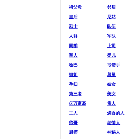
祖父母
邻居
皇后
尼姑
烈士
队伍
人群
军队
同学
上司
军人
婴儿
哑巴
弓箭手
姐姐
舅舅
孕妇
妓女
第三者
美女
亿万富豪
贵人
工人
烧香的人
帅哥
老情人
厨师
神秘人