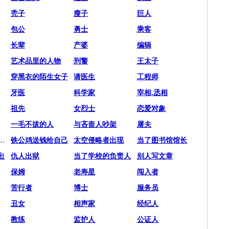
秃子
瘦子
巨人
包公
勇士
乘客
长辈
产婆
编辑
艺术品里的人物
刑警
王太子
穿黑衣的陌生女子
请医生
工程师
牙医
科学家
宰相,丞相
祖先
女烈士
恋爱对象
一毛不拔的人
与吝啬人吵架
屠夫
华贵服装的人聚集在一起
铁公鸡送钱给自己
太空侵略者出现
当了图书馆馆长
出
仇人出狱
当了学校的负责人
别人写文章
保姆
老寿星
闯入者
苦行者
博士
服务员
丑女
相声家
经纪人
教练
监护人
公证人