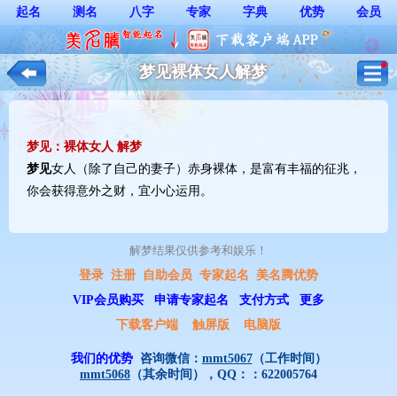
起名
测名
八字
专家
字典
优势
会员
梦见裸体女人解梦
梦见：裸体女人 解梦
梦见
女人（除了自己的妻子）赤身裸体，是富有丰福的征兆，
你会获得意外之财，宜小心运用。
解梦结果仅供参考和娱乐！ 
登录
注册
自助会员
专家起名
美名腾优势
VIP会员购买
申请专家起名
支付方式
更多
下载客户端
触屏版
电脑版
我们的优势
咨询微信：
mmt5067
（工作时间）
mmt5068
（其余时间），QQ：：
622005764