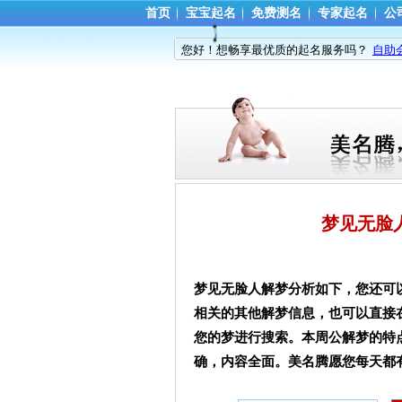
首页
宝宝起名
免费测名
专家起名
公
您好！想畅享最优质的起名服务吗？
自助
梦见无脸人
梦见无脸人解梦分析如下，您还可
相关的其他解梦信息，也可以直接
您的梦进行搜索。本周公解梦的特
确，内容全面。美名腾愿您每天都