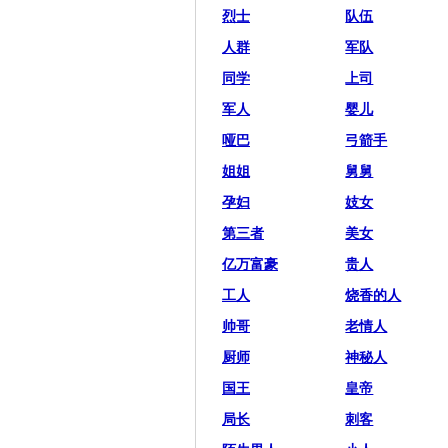
烈士
队伍
人群
军队
同学
上司
军人
婴儿
哑巴
弓箭手
姐姐
舅舅
孕妇
妓女
第三者
美女
亿万富豪
贵人
工人
烧香的人
帅哥
老情人
厨师
神秘人
国王
皇帝
局长
刺客