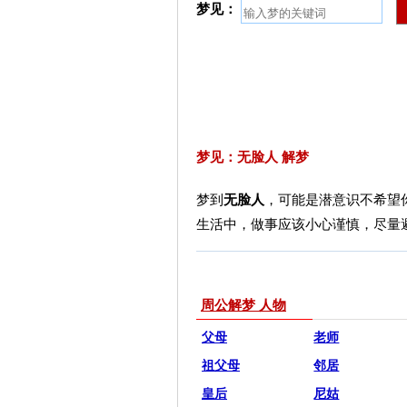
梦见：
梦见：无脸人 解梦
梦到
无脸人
，可能是潜意识不希望
生活中，做事应该小心谨慎，尽量
周公解梦 人物
父母
老师
祖父母
邻居
皇后
尼姑