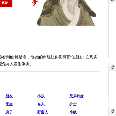
你看到他/她是谁，他/她的出现让你觉得害怕担忧；在现实
避免与人发生争执。
朋友
小孩
兄弟姊妹
医生
名人
护士
疯子
野蛮人
小贩