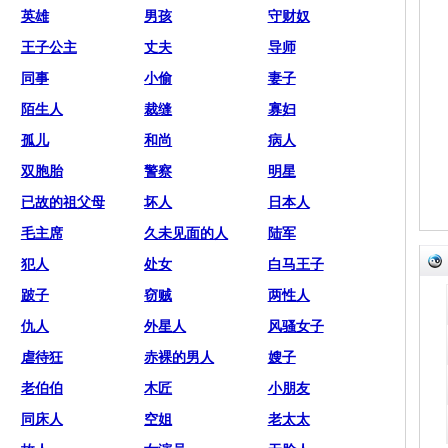
英雄
男孩
守财奴
王子公主
丈夫
导师
同事
小偷
妻子
陌生人
裁缝
寡妇
孤儿
和尚
病人
双胞胎
警察
明星
已故的祖父母
坏人
日本人
毛主席
久未见面的人
陆军
犯人
处女
白马王子
跛子
窃贼
两性人
仇人
外星人
风骚女子
虐待狂
赤裸的男人
嫂子
老伯伯
木匠
小朋友
同床人
空姐
老太太