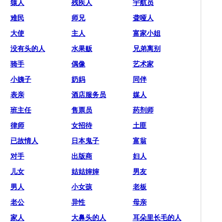
猿人
残疾人
宇航员
难民
师兄
聋哑人
大使
主人
富家小姐
没有头的人
水果贩
兄弟离别
骑手
偶像
艺术家
小姨子
奶妈
同伴
表亲
酒店服务员
媒人
班主任
售票员
药剂师
律师
女招待
土匪
已故情人
日本鬼子
富翁
对手
出版商
妇人
儿女
姑姑婶婶
男友
男人
小女孩
老板
老公
异性
母亲
家人
大鼻头的人
耳朵里长毛的人