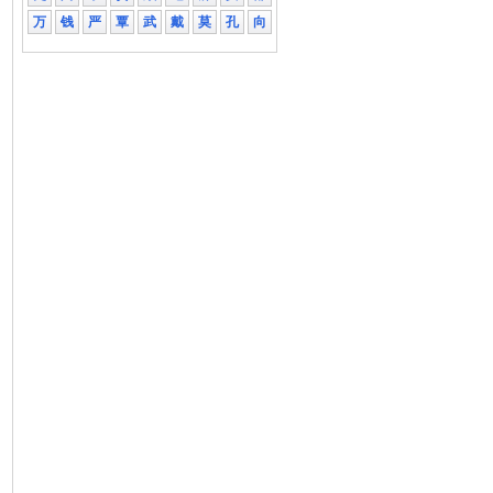
万
钱
严
覃
武
戴
莫
孔
向