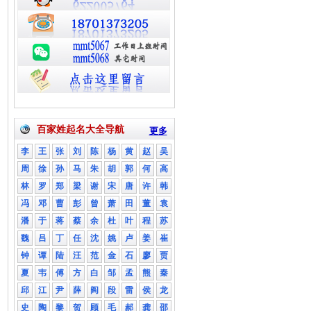
百家姓起名大全导航
更多
李
王
张
刘
陈
杨
黄
赵
吴
周
徐
孙
马
朱
胡
郭
何
高
林
罗
郑
梁
谢
宋
唐
许
韩
冯
邓
曹
彭
曾
萧
田
董
袁
潘
于
蒋
蔡
余
杜
叶
程
苏
魏
吕
丁
任
沈
姚
卢
姜
崔
钟
谭
陆
汪
范
金
石
廖
贾
夏
韦
傅
方
白
邹
孟
熊
秦
邱
江
尹
薛
阎
段
雷
侯
龙
史
陶
黎
贺
顾
毛
郝
龚
邵