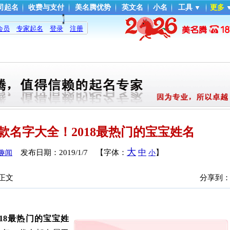
司起名
收费与支付
美名腾优势
英文名
小名
工具
▼
更多
会员
专家起名
登录
注册
爆款名字大全！2018最热门的宝宝姓名
大
中
发布日期：
2019/1/7
【字体：
】
趣闻
小
 正文
分享到
018最热门的宝宝姓