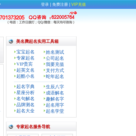
▼
登录
| 
免费注册
| 
VIP充值
美名腾起名实用工具箱
宝宝起名
姓名测试
专家起名
公司起名
VIP贵宾
我要充值
起英文名
支付方式
起酷小名
蛇年起名
起名字典
生辰八字
星座分析
成语解名
名句解名
趣解名字
品牌测名
起名用字
：
起名大全
起名学堂
专家起名服务导航