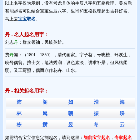
以上名字仅为示例，没有考虑具体的生辰八字和五格数理。美名腾
智能起名可以结合宝宝生辰八字、生肖和五格数理起出吉祥好名。
马上去
宝宝取名
。
丹 - 名人起名用字：
刘志
丹
：群众领袖，民族英雄。
费
丹
旭：（1801－1850），清代画家。字子苕，号晓楼、环溪生，
晚号偶翁。擅士女，笔法秀润，设色素淡，讲求补景，但风格柔
弱。又工写照，偶而亦作花卉、山水。
丹 - 相关起名用字：
沛
阁
如
浩
海
林
飏
朝
振
玢
栋
攒
昱
冬
云
如需结合宝宝信息定制起名，请到这里：
智能宝宝起名
，
专家起名