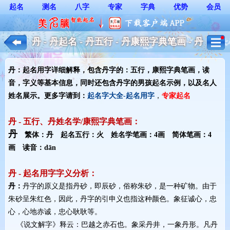
起名
测名
八字
专家
字典
优势
会员
丹 - 丹起名 - 丹五行 - 丹康熙字典笔画 - 丹
起名用字解释 - 男孩起名
丹：起名用字详细解释，包含丹字的：五行，康熙字典笔画，读
音，字义等基本信息，同时还包含丹字的男孩起名示例，以及名人
姓名展示。更多字请到：
起名字大全-起名用字
，
专家起名
丹 - 五行、丹姓名学/康熙字典笔画：
丹
繁体：丹 起名五行：火 姓名学笔画：4画 简体笔画：4
画 读音：dān
丹 - 起名用字字义分析：
丹：
丹字的原义是指丹砂，即辰砂，俗称朱砂，是一种矿物。由于
朱砂呈朱红色，因此，丹字的引申义也指这种颜色。象征诚心，忠
心，心地赤诚，忠心耿耿等。
《说文解字》释云：巴越之赤石也。象采丹井，一象丹形。凡丹