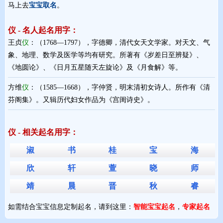
马上去
宝宝取名
。
仪 - 名人起名用字：
王贞
仪
：（1768—1797），字德卿，清代女天文学家。对天文、气
象、地理、数学及医学等均有研究。所著有《岁差日至辨疑》、
《地圆论》、《日月五星随天左旋论》及《月食解》等。
方维
仪
：（1585—1668），字仲贤，明末清初女诗人。所作有《清
芬阁集》。又辑历代妇女作品为《宫闺诗史》。
仪 - 相关起名用字：
淑
书
桂
宝
海
欣
轩
萱
晓
师
靖
晨
晋
秋
睿
如需结合宝宝信息定制起名，请到这里：
智能宝宝起名
，
专家起名