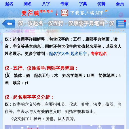
起名
测名
八字
专家
字典
优势
会员
仪 - 仪起名 - 仪五行 - 仪康熙字典笔画 - 仪
起名用字解释 - 女孩起名
仪：起名用字详细解释，包含仪字的：五行，康熙字典笔画，读
音，字义等基本信息，同时还包含仪字的女孩起名示例，以及名人
姓名展示。更多字请到：
起名字大全-起名用字
，
专家起名
仪 - 五行、仪姓名学/康熙字典笔画：
仪
繁体：儀 起名五行：木 姓名学笔画：15画 简体笔画：5
画 读音：yí
仪 - 起名用字字义分析：
仪：
仪字的含义较多，主要指礼节、仪式、礼物、法度、仪器、向
往等。当表示与人有关的意义时，则指容貌和举止。
《说文解字》释云：度也。从人義聲。 