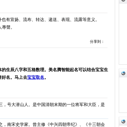
外也有宣扬、流布、转达、递送、表现、流露等意义。
人專聲。
分享到：
体的生辰八字和五格数理。美名腾智能起名可以结合宝宝生
祥好名。马上去
宝宝取名
。
，字省三，号大潜山人。是中国清朝末期的一位将军和大臣，是
。
，字微之，南宋史学家。曾主修《中兴四朝帝纪》、《十三朝会