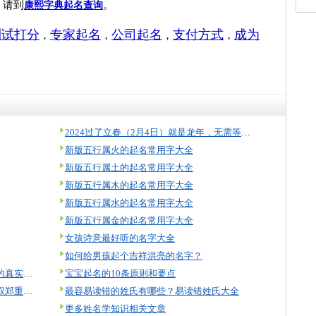
，请到
。
康熙字典起名查询
测试打分
专家起名
公司起名
支付方式
成为
，
，
，
，
2024过了立春（2月4日）就是龙年，无需等到过年！
新版五行属火的起名常用字大全
新版五行属土的起名常用字大全
新版五行属木的起名常用字大全
新版五行属水的起名常用字大全
新版五行属金的起名常用字大全
女孩诗意最好听的名字大全
如何给男孩起个吉祥洪亮的名字？
美名腾起名怎么样？来看看起名用户的真实评价！
宝宝起名的10条原则和要点
美名腾智能起名软件著作权及知识产权郑重声明
最容易读错的姓氏有哪些？易读错姓氏大全
更多姓名学知识相关文章