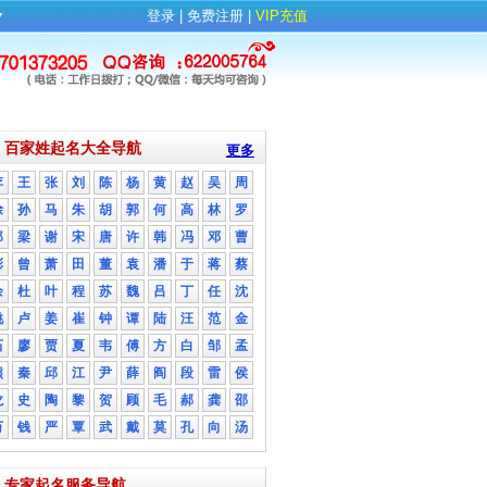
▼
登录
| 
免费注册
| 
VIP充值
百家姓起名大全导航
更多
李
王
张
刘
陈
杨
黄
赵
吴
周
徐
孙
马
朱
胡
郭
何
高
林
罗
郑
梁
谢
宋
唐
许
韩
冯
邓
曹
彭
曾
萧
田
董
袁
潘
于
蒋
蔡
余
杜
叶
程
苏
魏
吕
丁
任
沈
姚
卢
姜
崔
钟
谭
陆
汪
范
金
石
廖
贾
夏
韦
傅
方
白
邹
孟
熊
秦
邱
江
尹
薛
阎
段
雷
侯
龙
史
陶
黎
贺
顾
毛
郝
龚
邵
万
钱
严
覃
武
戴
莫
孔
向
汤
专家起名服务导航