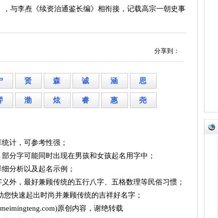
》，与李焘《续资治通鉴长编》相衔接，记载高宗一朝史事
分享到：
宁
贤
森
诚
涵
思
羿
渤
炫
睿
惠
尧
库统计，可参考性强；
，部分字可能同时出现在男孩和女孩起名用字中；
详细分析以及起名示例；
字义外，最好兼顾传统的五行八字、五格数理等民俗习惯；
帮助您快速起出时尚并兼顾传统的吉祥好名字；
imingteng.com)原创内容，谢绝转载