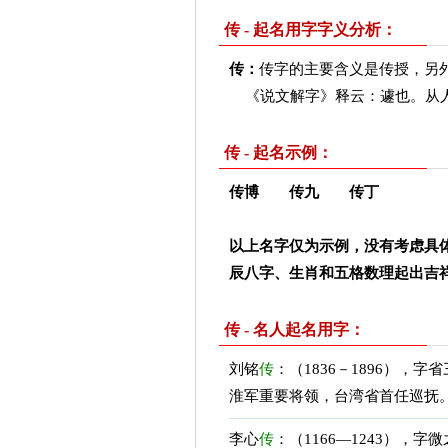
传 - 起名用字字义分析：
传：
传字的主要含义是传授，另
《说文解字》释云：遽也。从
传 - 起名示例：
传博 传九 传丁
以上名字仅为示例，没有考虑具
辰八字、生肖和五格数理起出吉
传 - 名人起名用字：
刘铭
传
：（1836－1896）
淮军重要将领，台湾省首任巡抚
李心
传
：（1166—1243）