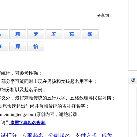
分享到：
方
莉
梦
若
茹
嘉
钰
辉
怡
库统计，可参考性强；
，部分字可能同时出现在男孩和女孩起名用字中；
详细分析以及起名示例；
字义外，最好兼顾传统的五行八字、五格数理等民俗习惯；
帮助您快速起出时尚并兼顾传统的吉祥好名字；
imingteng.com)原创内容，谢绝转载
，请到
。
康熙字典起名查询
测试打分
专家起名
公司起名
支付方式
成为
，
，
，
，