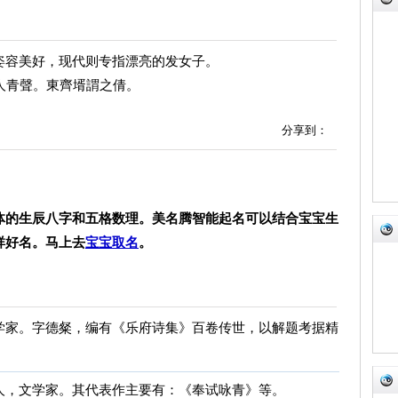
姿容美好，现代则专指漂亮的发女子。
人青聲。東齊壻謂之倩。
分享到：
体的生辰八字和五格数理。美名腾智能起名可以结合宝宝生
祥好名。马上去
宝宝取名
。
学家。字德粲，编有《乐府诗集》百卷传世，以解题考据精
人，文学家。其代表作主要有：《奉试咏青》等。