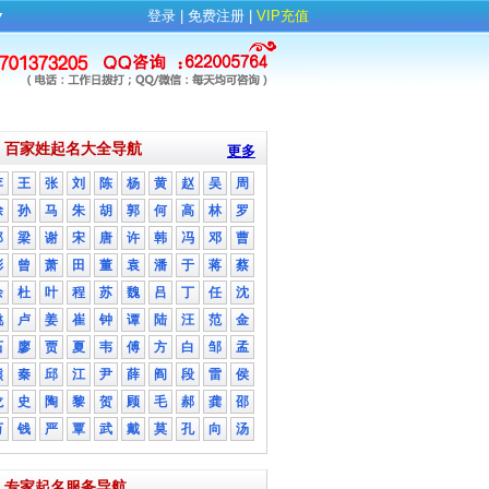
▼
登录
| 
免费注册
| 
VIP充值
百家姓起名大全导航
更多
李
王
张
刘
陈
杨
黄
赵
吴
周
徐
孙
马
朱
胡
郭
何
高
林
罗
郑
梁
谢
宋
唐
许
韩
冯
邓
曹
彭
曾
萧
田
董
袁
潘
于
蒋
蔡
余
杜
叶
程
苏
魏
吕
丁
任
沈
姚
卢
姜
崔
钟
谭
陆
汪
范
金
石
廖
贾
夏
韦
傅
方
白
邹
孟
熊
秦
邱
江
尹
薛
阎
段
雷
侯
龙
史
陶
黎
贺
顾
毛
郝
龚
邵
万
钱
严
覃
武
戴
莫
孔
向
汤
专家起名服务导航