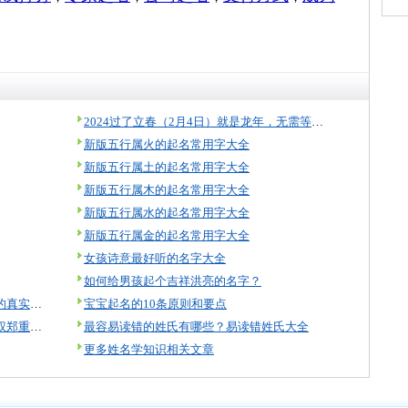
2024过了立春（2月4日）就是龙年，无需等到过年！
新版五行属火的起名常用字大全
新版五行属土的起名常用字大全
新版五行属木的起名常用字大全
新版五行属水的起名常用字大全
新版五行属金的起名常用字大全
女孩诗意最好听的名字大全
如何给男孩起个吉祥洪亮的名字？
美名腾起名怎么样？来看看起名用户的真实评价！
宝宝起名的10条原则和要点
美名腾智能起名软件著作权及知识产权郑重声明
最容易读错的姓氏有哪些？易读错姓氏大全
更多姓名学知识相关文章