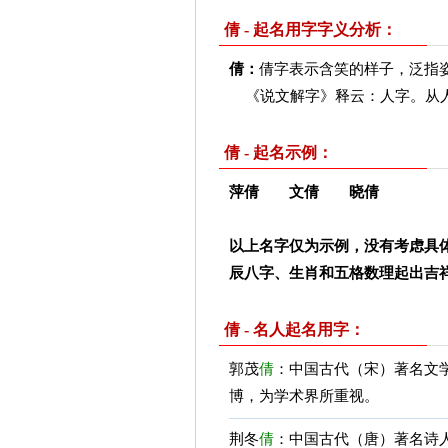
倩 - 起名用字字义分析：
倩：
倩字表示含笑的样子，泛指
《说文解字》释云：人字。从
倩 - 起名示例：
萍倩 文倩 晓倩
以上名字仅为示例，没有考虑具
辰八字、生肖和五格数理起出吉
倩 - 名人起名用字：
郭茂
倩
：中国古代（宋）著名文
博，为学术界所重视。
荆冬
倩
：中国古代（唐）著名诗