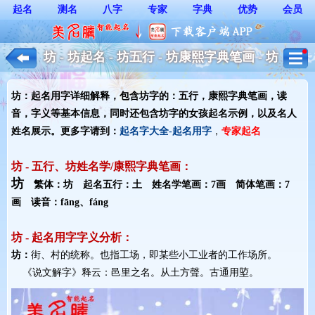
起名
测名
八字
专家
字典
优势
会员
坊 - 坊起名 - 坊五行 - 坊康熙字典笔画 - 坊
起名用字解释 - 女孩起名
坊：起名用字详细解释，包含坊字的：五行，康熙字典笔画，读
音，字义等基本信息，同时还包含坊字的女孩起名示例，以及名人
姓名展示。更多字请到：
起名字大全-起名用字
，
专家起名
坊 - 五行、坊姓名学/康熙字典笔画：
坊
繁体：坊 起名五行：土 姓名学笔画：7画 简体笔画：7
画 读音：fāng、fáng
坊 - 起名用字字义分析：
坊：
街、村的统称。也指工场，即某些小工业者的工作场所。
《说文解字》释云：邑里之名。从土方聲。古通用埅。 