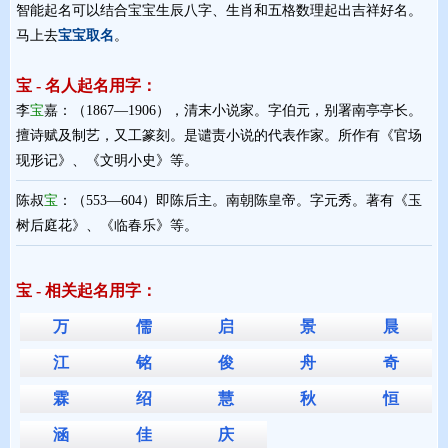
智能起名可以结合宝宝生辰八字、生肖和五格数理起出吉祥好名。
马上去
宝宝取名
。
宝 - 名人起名用字：
李
宝
嘉：（1867—1906），清末小说家。字伯元，别署南亭亭长。
擅诗赋及制艺，又工篆刻。是谴责小说的代表作家。所作有《官场
现形记》、《文明小史》等。
陈叔
宝
：（553—604）即陈后主。南朝陈皇帝。字元秀。著有《玉
树后庭花》、《临春乐》等。
宝 - 相关起名用字：
万
儒
启
景
晨
江
铭
俊
舟
奇
霖
绍
慧
秋
恒
涵
佳
庆