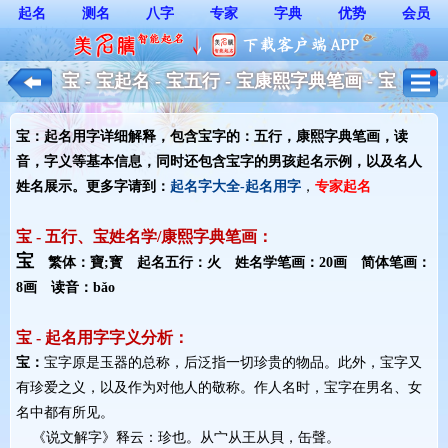
起名
测名
八字
专家
字典
优势
会员
宝 - 宝起名 - 宝五行 - 宝康熙字典笔画 - 宝
起名用字解释 - 男孩起名
宝：起名用字详细解释，包含宝字的：五行，康熙字典笔画，读
音，字义等基本信息，同时还包含宝字的男孩起名示例，以及名人
姓名展示。更多字请到：
起名字大全-起名用字
，
专家起名
宝 - 五行、宝姓名学/康熙字典笔画：
宝
繁体：寶;寳 起名五行：火 姓名学笔画：20画 简体笔画：
8画 读音：bǎo
宝 - 起名用字字义分析：
宝：
宝字原是玉器的总称，后泛指一切珍贵的物品。此外，宝字又
有珍爱之义，以及作为对他人的敬称。作人名时，宝字在男名、女
名中都有所见。
《说文解字》释云：珍也。从宀从王从貝，缶聲。 