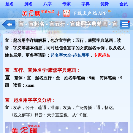
起名
测名
八字
专家
字典
优势
会员
宣 - 宣起名 - 宣五行 - 宣康熙字典笔画 - 宣
起名用字解释 - 女孩起名
宣：起名用字详细解释，包含宣字的：五行，康熙字典笔画，读
音，字义等基本信息，同时还包含宣字的女孩起名示例，以及名人
姓名展示。更多字请到：
起名字大全-起名用字
，
专家起名
宣 - 五行、宣姓名学/康熙字典笔画：
宣
繁体：宣 起名五行：金 姓名学笔画：9画 简体笔画：9
画 读音：xuān
宣 - 起名用字字义分析：
宣：
发表，公开；疏通，泄漏；发扬，广泛传播；通，畅达。
《说文解字》释云：天子宣室也。从宀𠄢聲。 