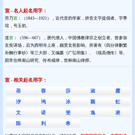
宣 - 名人起名用字：
劳乃
宣
：（1843—1921），近代音韵学家，拼音文字提倡者。字季
瑄，号玉初。
道
宣
：（596—667），唐代僧人，中国佛教律宗之创立者。曾参加
玄奘译场，后为西明寺上座，颇受玄奘影响。所著有《四分律删繁
补阙行事钞》等三大部，又编纂《广弘明集》、《续高僧传》等。
因常住终南山研究、传布戒律，世称南山律师。
宣 - 相关起名用字：
蓓
蓉
莎
淑
露
洢
鸿
冰
颖
虹
文
诺
斐
逸
凌
陈
利
希