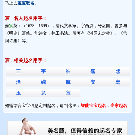
马上去
宝宝取名
。
宸 - 名人起名用字：
姜
宸
英：（1628—1699），清代文学家。字西溟，号湛园。曾参与
《明史》纂修。能诗文，并工书法。所著有《湛园未定稿》、《苇
间诗集》等。
宸 - 相关起名用字：
三
宇
皓
嘉
熙
泽
嵘
航
安
宏
玉
龙
宣
如需结合宝宝信息定制起名，请到这里：
智能宝宝起名
，
专家起名