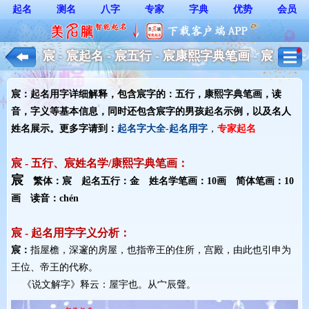
起名
测名
八字
专家
字典
优势
会员
宸 - 宸起名 - 宸五行 - 宸康熙字典笔画 - 宸
起名用字解释 - 男孩起名
宸：起名用字详细解释，包含宸字的：五行，康熙字典笔画，读
音，字义等基本信息，同时还包含宸字的男孩起名示例，以及名人
姓名展示。更多字请到：
起名字大全-起名用字
，
专家起名
宸 - 五行、宸姓名学/康熙字典笔画：
宸
繁体：宸 起名五行：金 姓名学笔画：10画 简体笔画：10
画 读音：chén
宸 - 起名用字字义分析：
宸：
指屋檐，深邃的房屋，也指帝王的住所，宫殿，由此也引申为
王位、帝王的代称。
《说文解字》释云：屋宇也。从宀辰聲。 