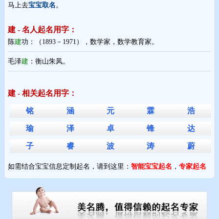
马上去
宝宝取名
。
建 - 名人起名用字：
陈
建
功：（1893－1971），数学家，数学教育家。
毛泽
建
：衡山朱凤。
建 - 相关起名用字：
铭
涵
元
霖
浩
瑜
泽
卓
锋
达
子
睿
波
涛
蔚
如需结合宝宝信息定制起名，请到这里：
智能宝宝起名
，
专家起名