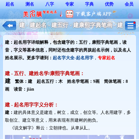
起名
测名
八字
专家
字典
优势
会员
建 - 建起名 - 建五行 - 建康熙字典笔画 - 建
起名用字解释 - 男孩起名
建：起名用字详细解释，包含建字的：五行，康熙字典笔画，读
音，字义等基本信息，同时还包含建字的男孩起名示例，以及名人
姓名展示。更多字请到：
起名字大全-起名用字
，
专家起名
建 - 五行、建姓名学/康熙字典笔画：
建
繁体：建 起名五行：木 姓名学笔画：9画 简体笔画：8
画 读音：jiàn
建 - 起名用字字义分析：
建：
建的具体意义是建造，树立，成立，创立等。人名用建字，多
取创立、建立等意义，用来表现有所建树的抱负。
《说文解字》释云：立朝律也。从聿从廴。 